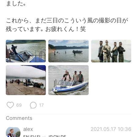
日本語
한국어
ました｡
Русский
ไทย
これから、まだ三日のこういう風の撮影の日が
残っています｡ お疲れくん！笑
Indonesia
Italiano
Türkçe
Tiếng Việt
Português
69
17
Comments
alex
2021.05.17 10:36
EN
SV
FI
JP
CN
DE