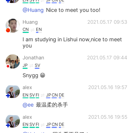
@Huang
Nice to meet you too!
Huang
2021.05.17 09:53
CN
EN
I am studying in Lishui now,nice to meet
you
Jonathan
2021.05.17 09:44
JP
SV
Snygg 😁
alex
2021.05.16 19:57
EN
SV
FI
JP
CN
DE
@ee
最温柔的杀手
alex
2021.05.16 19:55
EN
SV
FI
JP
CN
DE