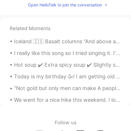
Open HelloTalk to join the conversation
alex
2021.05.16 11:48
EN
SV
FI
JP
CN
DE
@Kanako
ありがとう！実は、始めにおか
Related Moments
しいと思いましたけど｡｡｡
Iceland 🇮🇸 Basalt columns “And above all, watch with glittering eyes the whole world around you ...
Kanako
2021.05.16 11:43
I really like this song so I tried singing it. I'm not sure if the pronunciation of the words are...
JP
EN
すごい！ 衣装姿かっこいいですね👏✨
Hot soup ✔️ Extra spicy soup ✔️ Slightly sour ✔️ Good for Micah’s soul✔️ Only for Micah ✔️ It’s p...
alex
2021.05.16 11:33
Today is my birthday 🥳! I am getting old 🤔😂 but I feel young. On my birthday my daughter’s would ...
EN
SV
FI
JP
CN
DE
“Not gold but only men can make A people great and strong; Men who for truth and honor's sake Sta...
@hana123
はい、頑張りま〜す！
We went for a nice hike this weekend. I love being out in nature because I feel I can soak in the...
alex
2021.05.16 11:33
EN
SV
FI
JP
CN
DE
@Souven
Haha, thanks! It's in Zhejiang.
Follow us