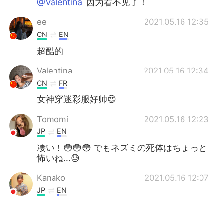
@Valentina
因为看不见了！
ee
2021.05.16 12:35
CN
EN
超酷的
Valentina
2021.05.16 12:34
CN
FR
女神穿迷彩服好帅😍
Tomomi
2021.05.16 12:23
JP
EN
凄い！😳😳😳 でもネズミの死体はちょっと
怖いね…😓
Kanako
2021.05.16 12:07
JP
EN
@alex
そうなの(笑)? 全然おかしくないで
す😎✨ 大変そうだけど、頑張って！