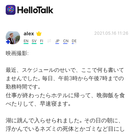
Language Exchange App
alex
2021.05.16 11:26
EN
SV
FI
JP
CN
DE
AI Grammar Checker
映画撮影:
English
最近、スケジュールのせいで、ここで何も書いて
ませんでした｡ 毎日、午前3時から午後7時までの
勤務時間です｡
简体中文
繁體中文
仕事が終わったらホテルに帰って、晩御飯を食
べたりして、早速寝ます｡
Español
العربية
湖に跳んで入らせられました｡ その日の朝に、
Français
Deutsch
浮かんでいるネズミの死体とかゴミなど目にし