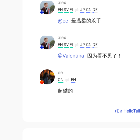
alex
EN
SV
FI
JP
CN
DE
@ee
最温柔的杀手
alex
EN
SV
FI
JP
CN
DE
@Valentina
因为看不见了！
ee
CN
EN
超酷的
Valentina
เปิด HelloTa
CN
FR
女神穿迷彩服好帅😍