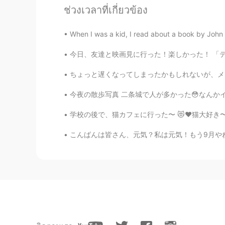
Tomomi
ช่วงเวลาที่เกี่ยวข้อง
JP
EN
凄い！😳😳😳 でもネズミの死体は
When I was a kid, I read about a book by John B
今日、友達と映画見に行った！楽しかった！ 「テネット」見た！めっちゃおもろかった😃 その
Kanako
JP
EN
ちょっと遅くなってしまったかもしれないが、メリークリスマス！ コロナのせいで、帰国が無
@alex
そうなの(笑)? 全然おかし
今夜の散歩写真 二条城で人が多かった😳なんかイベントとかあるん。今日、雨降ってきたから
学校の後で、猫カフェに行った〜 😻♥️猫大好き〜！めっちゃ可愛かった🥺♥️ おっしゃれ
alex
EN
SV
FI
JP
CN
DE
こんばんは皆さん、元気？私は元気！もう9月やねはっや！！時が経つのはホンマにに早いなぁ
@Kanako
ありがとう！実は、始めに
Kanako
JP
EN
すごい！ 衣装姿かっこいいですね👏