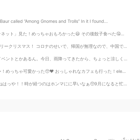
2021.05.16 12:23
ちょっと怖いね…😓
aur called ”Among Gnomes and Trolls” In it I found...
後餃子食べた🤤🤤🥟🥟 みんなの土曜日はどう？何したん？ 京都の人是非仲良くしよう！✨関西友達増えしたい🤝
2021.05.16 12:07
理なので、中国でまたクリスマスを過ごしてて、寂しい感じを苦しんでいました。家族と過ごさないクリスマスの第二...
くないです😎✨ 大変そうだけど、頑張って！
、ちょっと涼しくになった🌧 気持ちよかった！ 今日は休みやった！休みというか、大学のオープンハウス参加した...
なカフェも行った！elephant factoryというカフェ！フルーツアイスティー飲んだ🤤とても美味しかっ...
2021.05.16 11:48
9月になると忙しくになってる😿お返事はもっと遅いかもしれない、すみません🥺お返事するのは頑張る！ 今月試...
おかしいと思いましたけど｡｡｡
2021.05.16 11:43
✨