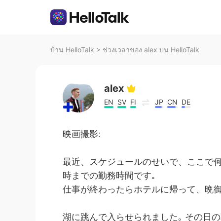
บ้าน HelloTalk
>
ช่วงเวลาของ alex บน HelloTalk
alex
EN
SV
FI
JP
CN
DE
映画撮影:
最近、スケジュールのせいで、ここで何
時までの勤務時間です｡
仕事が終わったらホテルに帰って、晩御
湖に跳んで入らせられました｡ その日