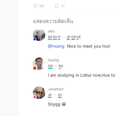
69
17
แสดงความคิดเห็น
alex
EN
SV
FI
JP
CN
DE
@Huang
Nice to meet you too!
Huang
CN
EN
I am studying in Lishui now,nice t
Jonathan
JP
SV
Snygg 😁