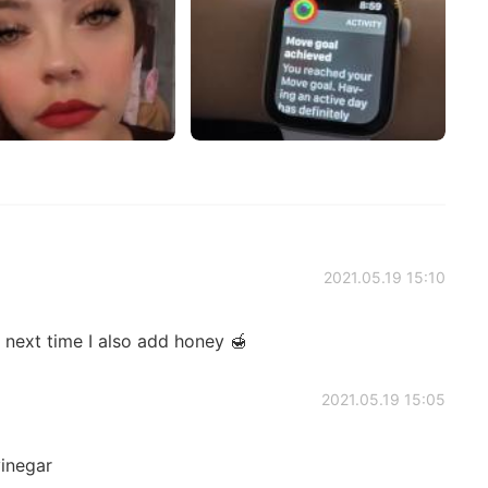
2021.05.19 15:10
ea next time I also add honey 🍯
2021.05.19 15:05
vinegar