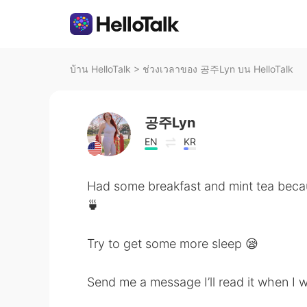
บ้าน HelloTalk
>
ช่วงเวลาของ 공주Lyn บน HelloTalk
공주Lyn
EN
KR
Had some breakfast and mint tea bec
🍵
Try to get some more sleep 😪
Send me a message I’ll read it when I 