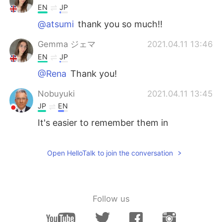
EN
JP
@atsumi
thank you so much!!
Gemma ジェマ
2021.04.11 13:46
EN
JP
@Rena
Thank you!
Nobuyuki
2021.04.11 13:45
JP
EN
It's easier to remember them in
sentences. ・ねこは、にゃーにゃーとな
く。 ・とりがもりでないている。 ・いぬ
Open HelloTalk to join the conversation
は、わんわんとほえる。 ・せなかがかゆ
い。 ・めをあける。 ・みみがきこえない。
・ふゆはさむい。 ・なつはあつい。 ・あし
たは、はれです。 ・きのうは、くもりでし
た。 ・ひる(ひるま)はあかるい。 daytime
Follow us
= from sunrise to sunset ・いえをたて
る。 ・にほんのへやはせまい。 ・そとでサ