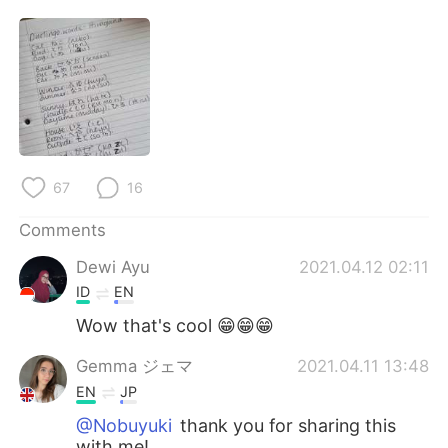
日本語
한국어
Русский
ไทย
Indonesia
Italiano
Türkçe
Tiếng Việt
67
16
Português
Comments
Dewi Ayu
2021.04.12 02:11
ID
EN
Wow that's cool 😁😁😁
Gemma ジェマ
2021.04.11 13:48
EN
JP
@Nobuyuki
thank you for sharing this
with me!