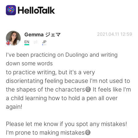
Language Exchange App
Gemma ジェマ
2021.04.11 12:59
EN
JP
AI Grammar Checker
I've been practicing on Duolingo and writing
down some words
English
to practice writing, but it's a very
disorientating feeling because I'm not used to
the shapes of the characters😅 It feels like I'm
简体中文
繁體中文
a child learning how to hold a pen all over
again!
Español
العربية
Please let me know if you spot any mistakes!
Français
Deutsch
I'm prone to making mistakes😅