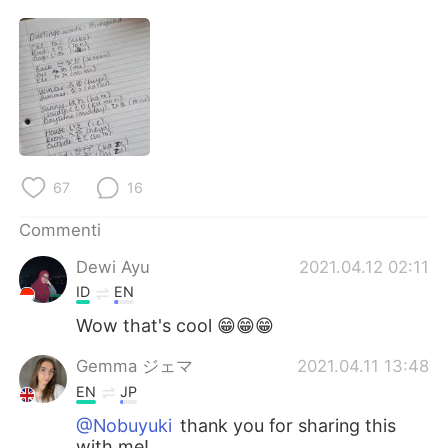
Deutsch
日本語
한국어
Русский
ไทย
Indonesia
Türkçe
Tiếng Việt
67
16
Português
Commenti
Dewi Ayu
2021.04.12 02:11
ID
EN
Wow that's cool 😁😁😁
Gemma ジェマ
2021.04.11 13:48
EN
JP
@Nobuyuki
thank you for sharing this
with me!