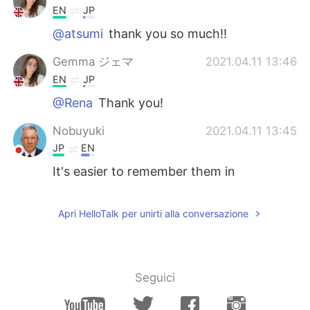
EN
JP
@atsumi
thank you so much!!
Gemma ジェマ
2021.04.11 13:46
EN
JP
@Rena
Thank you!
Nobuyuki
2021.04.11 13:45
JP
EN
It's easier to remember them in
sentences. ・ねこは、にゃーにゃーとな
く。 ・とりがもりでないている。 ・いぬ
Apri HelloTalk per unirti alla conversazione
は、わんわんとほえる。 ・せなかがかゆ
い。 ・めをあける。 ・みみがきこえない。
・ふゆはさむい。 ・なつはあつい。 ・あし
たは、はれです。 ・きのうは、くもりでし
た。 ・ひる(ひるま)はあかるい。 daytime
Seguici
= from sunrise to sunset ・いえをたて
る。 ・にほんのへやはせまい。 ・そとでサ