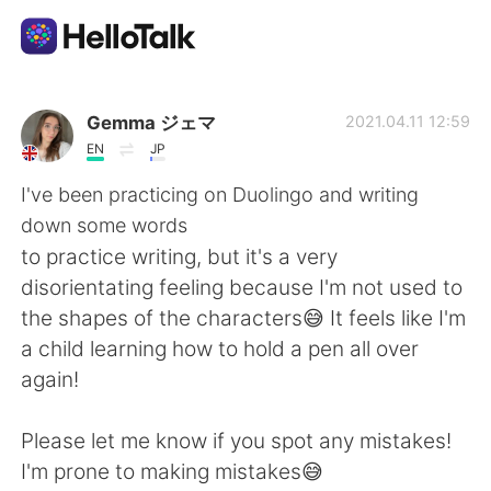
App di scambio linguistico
Gemma ジェマ
2021.04.11 12:59
EN
JP
AI Grammar Checker
I've been practicing on Duolingo and writing
down some words
Italiano
to practice writing, but it's a very
disorientating feeling because I'm not used to
the shapes of the characters😅 It feels like I'm
English
简体中文
a child learning how to hold a pen all over
again!
繁體中文
Español
Please let me know if you spot any mistakes!
العربية
Français
I'm prone to making mistakes😅