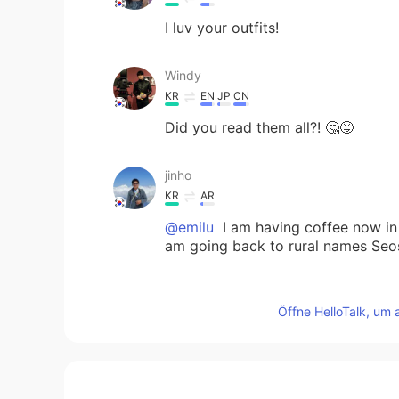
I luv your outfits!
Windy
KR
EN
JP
CN
Did you read them all?! 🤔😝
jinho
KR
AR
@emilu
I am having coffee now in 
am going back to rural names Seo
emilu
Öffne HelloTalk, um 
EN
JP
@Yup _ 单眼皮
給你十個🍰🤗
emilu