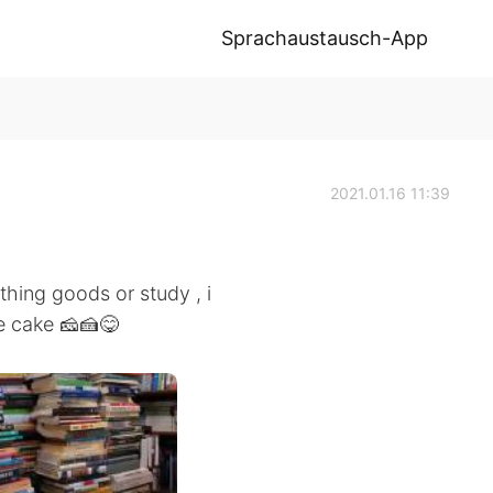
Sprachaustausch-App
2021.01.16 11:39
hing goods or study , i
e cake 🧀🍰😋