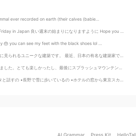
mmal ever recorded on earth (their calves (babie...
n Japan 良い週末の始まりになりますように Hope you have a good start t...
2021.01.16 11:54
y 🎂 you can see my feet with the black shoes lol ...
の有名な建築家である隈研吾について読んでいます。隈研吾を知ってますか？彼のデザインの木の使い方は有名です。...
2021.01.16 11:52
ュマウンテンに乗って商品を買うことができました!コロナウイルスのために新しいルールと手順がありますが、それ...
•ホテルの窓から東京スカイツリーを見るの •好きな居酒屋で好きなビールを飲むの •クリスマスに東京ディズニー...
2021.01.16 11:43
2021.01.16 11:41
AI Grammar
Press Kit
HelloTa