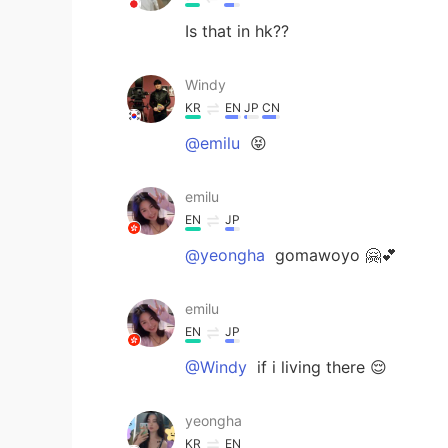
Is that in hk??
Windy
KR
EN
JP
CN
@emilu
😝
emilu
EN
JP
@yeongha
gomawoyo 🤗💕
emilu
EN
JP
@Windy
if i living there 😌
yeongha
KR
EN