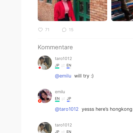
71
15
Kommentare
taro1012
JP
EN
@emilu
will try :)
emilu
EN
JP
@taro1012
yesss here’s hongkong 
taro1012
JP
EN