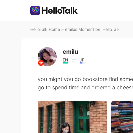
HelloTalk Home
>
emilus Moment bei HelloTalk
emilu
EN
JP
you might you go bookstore find somet
go to spend time and ordered a chees