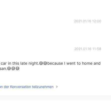
2021.01.16 12:00
2021.01.16 11:58
car in this late night.😅😅because I went to home and
san.😅😅😅
2021.01.16 11:57
an der Konversation teilzunehmen
2021.01.16 11:55