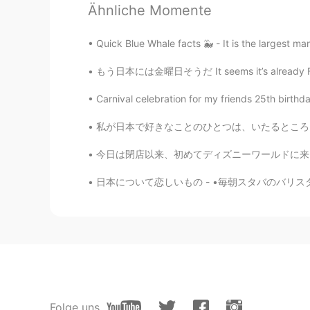
Ähnliche Momente
EN
JP
@jinho
i also had coffee ☕️🤣
Quick Blue Whale facts 🐳 - It is the largest ma
もう日本には金曜日そうだ It seems it’s already Friday i
emilu
EN
JP
Carnival celebration for my friends 25th birthda
@Attila
gomawoyo 😊
私が日本で好きなことのひとつは、いたるところに見られるユニークな建築です。 最近、日本
Yup _ 单眼皮
今日は閉店以来、初めてディズニーワールドに来ました。とても楽しかったし、最後にスプラッシ
KR
CN
日本について恋しいもの - •毎朝スタバのバリスタと話すの •長野で雪に歩いているの 
我也想吃芝士蛋糕😢
jinho
KR
AR
nice!!!
Attila
Folge uns