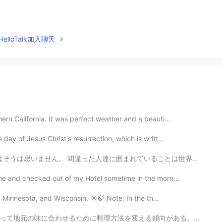
elloTalk加入聊天
rn California. It was perfect weather and a beauti...
ay of Jesus Christ's resurrection, which is writt...
いることは世界で1番孤独なことです。あなたのそばに適切な人がいると、あなたはより前向きになります。 あなた...
ne and checked out of my Hotel sometime in the morn...
, Minnesota, and Wisconsin. ☀️🍃 Note: In the th...
傾向がある。例えば、アメリカ人は油ぽい物がすきのでアメリカの日本料理店は牛丼や丼の上に天かすを置く。シアト...