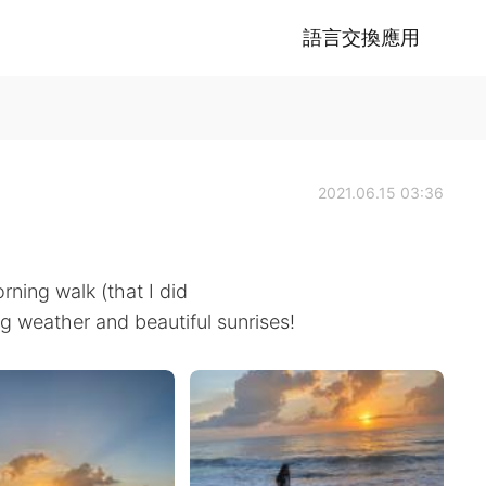
語言交換應用
2021.06.15 03:36
rning walk (that I did
ng weather and beautiful sunrises!