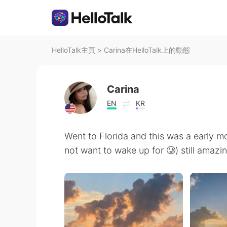
HelloTalk主頁
>
Carina在HelloTalk上的動態
Carina
EN
KR
Went to Florida and this was a early mo
not want to wake up for 🥲) still amazi