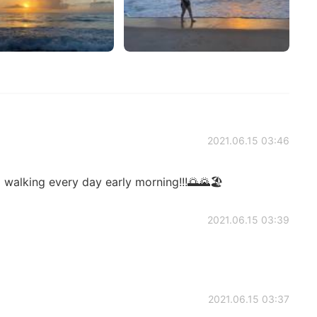
2021.06.15 03:46
 walking every day early morning!!!🌅🌄🏖️
2021.06.15 03:39
2021.06.15 03:37