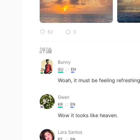
62
3
評論
Bunny
GU
EN
Woah, it must be feeling refreshing
Gwen
KR
EN
Wow it looks like heaven.
Lara Santos
PT
EN