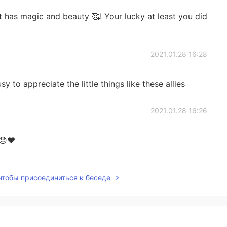
at has magic and beauty 🥰! Your lucky at least you did
2021.01.28 16:28
sy to appreciate the little things like these allies
2021.01.28 16:26
..😞❤
2021.01.28 16:21
 чтобы присоединиться к беседе
😭😭😭😭
2021.01.28 16:20