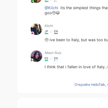
@Kiichi
its the simplest things th
goo🥺😭
Kiichi
JP
EN
🥺 ive been to Italy, but was too bu
Alison Ruiz
ES
EN
I think that i fallen in love of Italy.
𝑪𝒉𝒆𝒓𝒊𝒆́
Откройте HelloTalk,
EN
JP
@ネロ
*crying in italian* 😭😭😭
ネロ