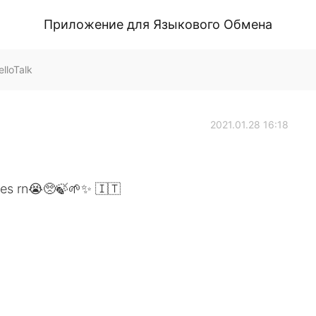
Приложение для Языкового Обмена
HelloTalk
2021.01.28 16:18
lies rn😭🥺🍃🌱✨ 🇮🇹