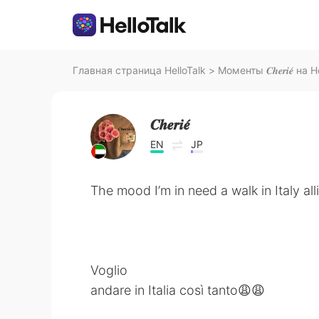
Главная страница HelloTalk
>
Моменты 𝑪𝒉𝒆𝒓𝒊𝒆́ на 
𝑪𝒉𝒆𝒓𝒊𝒆́
EN
JP
The mood I’m in need a walk in Italy al
Voglio
andare in Italia così tanto😩😩