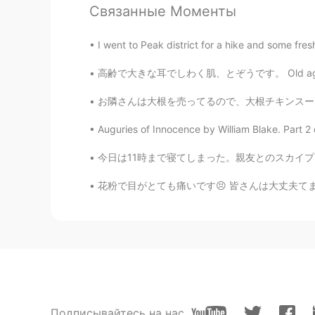
Связанные Моменты
JP
EN
Anche io♥️😩😩😩😩😩😩😩
I went to Peak district for a hike and some fres
高齢で大きな耳でしわく肌、とぞうです。 Old age, big ears and 
お隣さんは大根を売ってるので、大根チキンスープを作りました！😂またスープです！😱大根
Auguries of Innocence by William Blake. Part 2 o
今日は11時まで寝てしまった。親友とのスカイプもキャンセルすることにした。本当に疲れてい
花粉で目がとても痛いです😣 皆さんは大丈夫てましょうか😘 私の履歴書をレベルアップし
Подписывайтесь на нас