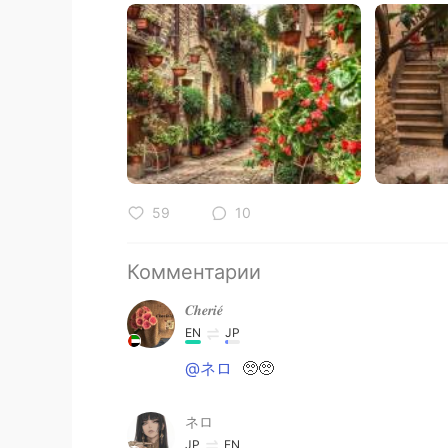
59
10
Комментарии
𝑪𝒉𝒆𝒓𝒊𝒆́
EN
JP
@ネロ
🥺🥺
ネロ
JP
EN