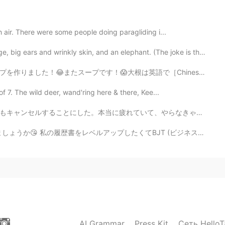
h air. There were some people doing paragliding i...
wrinkly skin, and an elephant. (The joke is that I am...
は英語で［Chinese white radish］というけど、ちょっと長いのでいつも私と友達はdaikonと...
f 7. The wild deer, wand'ring here & there, Kee...
て、やらなきゃいけないことがありすぎて、ストレスも溜まってきた。家を全てバキュームする、洗濯をする、皿を洗...
たくてBJT (ビジネス日本語能力テスト)を4月25日に受けることにしました📚 日本語能力試験(JLPT)1...
AI Grammar
Press Kit
Сеть HelloT