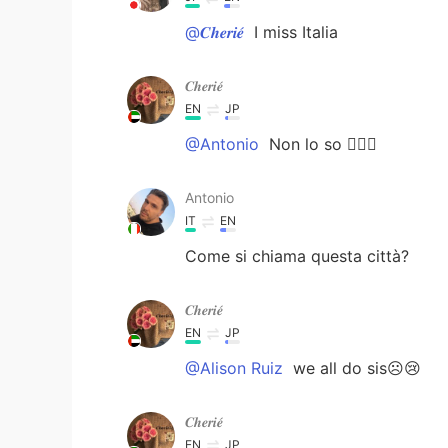
@𝑪𝒉𝒆𝒓𝒊𝒆́
I miss Italia
𝑪𝒉𝒆𝒓𝒊𝒆́
EN
JP
@Antonio
Non lo so 🤷🏻‍♀️
Antonio
IT
EN
Come si chiama questa città?
𝑪𝒉𝒆𝒓𝒊𝒆́
EN
JP
@Alison Ruiz
we all do sis☹️😢
𝑪𝒉𝒆𝒓𝒊𝒆́
EN
JP