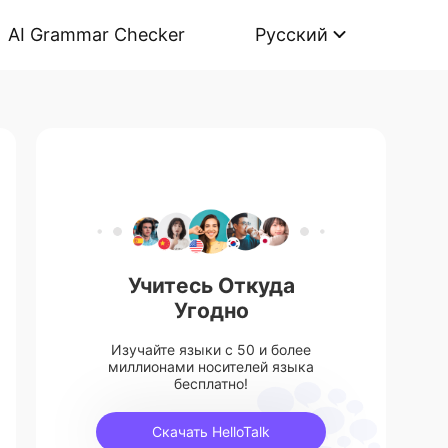
AI Grammar Checker
Русский
Учитесь Откуда
Угодно
Изучайте языки с 50 и более
миллионами носителей языка
бесплатно!
Скачать HelloTalk