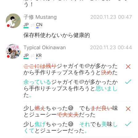
う！
子修 Mustang
2020.11.23 00:47
JP
CN
保存料使わないから健康的
Typical Okinawan
2020.11.23 00:44
JP
KR
ここには残り
ジャガイモ🥔が多かった
から手作りチップスを作ろうと
決め
た
余っている
ジャガイモ🥔が多かったか
ら手作りチップスを作ろうと
思いまし
た
。
少し
燃え
ちゃった😅 でも
まだ良い
味
とジューシー
で大丈夫
だった
少し
焦げ
ちゃった😅
それ
でも
美
味
し
くて
とジューシーだった
。