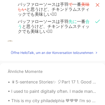
バッファローソースは手羽
で
一番
美味
しい
と思うけど、チキンドラムスティ
ックでも美味しい👍🏻
バッファローソースは手羽
先に
一番
合
う
と思うけど、チキンドラムスティッ
クでも美味しい👍🏻
Juno
2020.11.22 23:00
JP
EN
Öffne HelloTalk, um an der Konversation teilzunehmen
I love Buffalo chicken 🍗 🔥😋
Risa
2020.11.22 22:03
Ähnliche Momente
JP
EN
少し
燃え
ちゃった😅 でもまだ良い味
🎇5-sentence Stories✨ 🎈Part 17 1. Good evening from South Korea; the time is 9:58 pm. 2. Today...
とジューシーで大丈夫だった
I used to paint digitally often. I made many self portraits- Here are some I've made the past yea...
少し
焦げ
ちゃった😅 でもまだ良い味
とジューシーで大丈夫だった
This is my city philadelphia 💙💙💙 I’m so proud to be from here where we are a blue state. And yes...