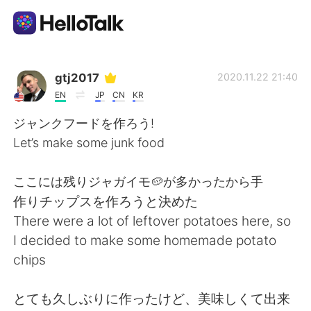
Sprachaustausch-App
gtj2017
2020.11.22 21:40
EN
JP
CN
KR
AI Grammar Checker
ジャンクフードを作ろう!
Let’s make some junk food
Deutsch
ここには残りジャガイモ🥔が多かったから手
作りチップスを作ろうと決めた
English
简体中文
There were a lot of leftover potatoes here, so
I decided to make some homemade potato
繁體中文
Español
chips
العربية
Français
とても久しぶりに作ったけど、美味しくて出来