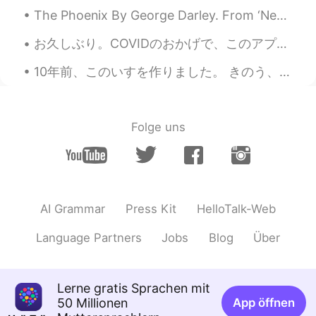
𝕞𝕚𝕟𝕒
2020.11.22 22:00
The Phoenix By George Darley. From ‘Nepenthe’, Canto I. Part 2 of 4. Laid like the young fawn...
JP
EN
お久しぶり。COVIDのおかげで、このアプリケーションを使用するモチベーションを失いました。しかし、毎日日本語を勉強しました。 来年は日本での生活の夢を叶えることができればと思います。 僕が...
めちゃくちゃ美味しそうです！食べたいで
す😋✨
10年前、このいすを作りました。 きのう、いすをしゅうりしました。 このデザインのなまえは'Morris Chair' です。 The chair was originally designed...
KYO
2020.11.22 21:50
JP
EN
DE
Folge uns
Getting hungry 😋
AI Grammar
Press Kit
HelloTalk-Web
Language Partners
Jobs
Blog
Über
Lerne gratis Sprachen mit
50 Millionen
App öffnen