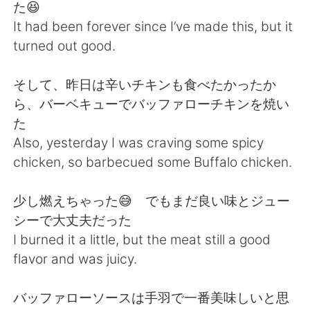
日本語
한국어
た😆
It had been forever since I’ve made this, but it
Русский
ไทย
turned out good.
Indonesia
Italiano
そして、昨日は辛いチキンも食べたかったか
ら、バーベキューでバッファローチキンを焼い
Türkçe
Tiếng Việt
た
Also, yesterday I was craving some spicy
Português
chicken, so barbecued some Buffalo chicken.
少し燃えちゃった😅 でもまだ良い味とジュー
シーで大丈夫だった
I burned it a little, but the meat still a good
flavor and was juicy.
バッファローソースは手羽で一番美味しいと思