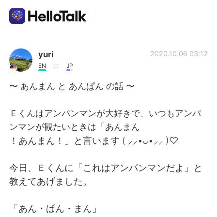
語学交換アプリ
yuri
2020.10.06 03:12
EN
JP
AI Grammar Checker
〜 あんまん と あんぱん の話 〜
日本語
Ｅくんはアンパンマンが大好きで、いつもアンパ
ンマンが観たいときは「あんまん
！あんまん！」と言います ( ⸝⸝•ᴗ•⸝⸝ )♡
English
简体中文
今日、Ｅくんに「これはアンパンマンだよ」と
繁體中文
Español
教えてあげました。
العربية
Français
「あん・ぱん・まん」