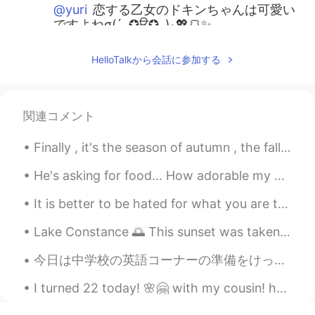
@yuri
恋する乙女のドキンちゃんは可愛い
ですよねσ(´｡✪ਊ✪｡)و💖🍞✨
yuri
2020.10.06 14:30
HelloTalkから会話に参加する
EN
JP
@KEN_san
ネギおじさん！😲 ナガネギマ
ンかっこいいですよね✨
関連コメント
yuri
2020.10.06 14:28
Finally , it's the season of autumn , the fall season🍁🍁🍁🍁 I love it. I was born in this month ....
EN
JP
He's asking for food... How adorable my baby issss His face as I am not giving him food.Its cooki...
@Tamaki
カビは可愛くないけど、かびる
んるんは可愛いですね 😂
It is better to be hated for what you are than to be loved for what you are not. Andre Gide, T...
yuri
2020.10.06 14:28
Lake Constance 🌅 This sunset was taken in Lindau, October 2016 🥺❤️ On the other side of this lak...
EN
JP
今日は中学校の英語コーナーの準備をけっこう進んでました。子どもたちは見てくれるかわからないですが、とりあえず最初から全力で行きたいです。こういう物作りが好きなので、いい反応があったら嬉しいですし...
@nana
あんまんを卒業して、あんぱんが
言えるようになって、Eくん大きくなった
I turned 22 today! 🌸🤗 with my cousin! haha who turned 25! the cake was a blend of tiramisu and bl...
ね。。と感動してしまいました 🥺 あと善と
悪の２つの心を持つロールパンナちゃんは