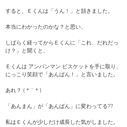
Deutsch
한국어
すると、Ｅくんは「うん！」と頷きました。
Русский
ไทย
本当にわかったのかな？と思い、
Indonesia
Italiano
しばらく経ってからＥくんに「これ、だれだっ
Türkçe
Tiếng Việt
け？」と聞くと、
Português
Ｅくんは アンパンマン ビスケットを手に取り、
にっこり笑顔で「あんぱん！」と言いました。
あれ？ ( * ¨ * )
「あんまん」が「あんぱん」に変わってる⁇
私はＥくんが少しだけ成長した気がしました。