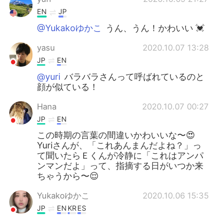
EN
JP
@Yukakoゆかこ
うん、うん！かわいい 💓
yasu
2020.10.07 13:28
JP
EN
@yuri
バラバラさんって呼ばれているのと
顔が似ている！
Hana
2020.10.07 00:27
JP
EN
この時期の言葉の間違いかわいいな〜😍
Yuriさんが、「これあんまんだよね？」っ
て聞いたらＥくんが冷静に「これはアンパ
ンマンだよ」って、指摘する日がいつか来
ちゃうから〜😌
Yukakoゆかこ
2020.10.06 15:35
JP
EN
KR
ES