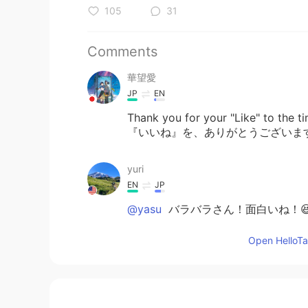
105
31
Comments
華望愛
JP
EN
Thank you for your "Like" to the
『いいね』を、ありがとうございま
yuri
EN
JP
@yasu
バラバラさん！面白いね！
Open HelloTal
yuri
EN
JP
@Hana
子供はあっという間に大きく