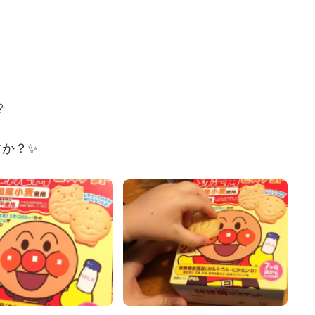
?
すか？✨