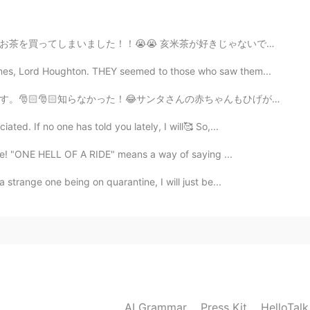
2020.10.09 21:27
が好きじゃないです😳 もったいないので少しずっつ別に離れました 20分かかりましたよ！😱 でも、今、飲...
い 💓
nes, Lord Houghton. THEY seemed to those who saw them...
2020.10.07 13:28
の赤ちゃんもひげがあるのかな〜👶🎄 Santa’s son has a long white beard. I...
ated. If no one has told you lately, I will🥰 So,...
るのと顔が似ている！
ride! "ONE HELL OF A RIDE" means a way of saying ...
2020.10.07 00:27
 strange one being on quarantine, I will just be...
😍 Yuriさんが、「これあんまんだよね？」って聞いた
マンだよ」って、指摘する日がいつか来ちゃうから〜😌
2020.10.06 15:35
恋する乙女のドキンちゃんは可愛いですよねσ(´｡✪ਊ✪｡)و💖🍞✨
AI Grammar
Press Kit
HelloTal