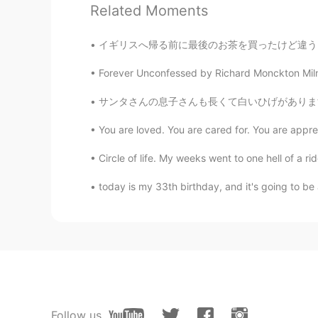
Related Moments
yuri
EN
JP
イギリスへ帰る前に最後のお茶を買ったけど違うお茶を買ってしまいました！！😭😭 亥米茶
@Yukakoゆかこ
うん、うん！かわい
Forever Unconfessed by Richard Monckton Mil
yasu
サンタさんの息子さんも長くて白いひげがあります。🎅🏻🎅🏻知らなかった！😂サンタさん
JP
EN
You are loved. You are cared for. You are appreci
@yuri
バラバラさんって呼ばれてい
Circle of life. My weeks went to one hell of a 
Hana
today is my 33th birthday, and it's going to be a
JP
EN
この時期の言葉の間違いかわいいな〜
らＥくんが冷静に「これはアンパン
Yukakoゆかこ
JP
EN
KR
ES
@yuri
Follow us