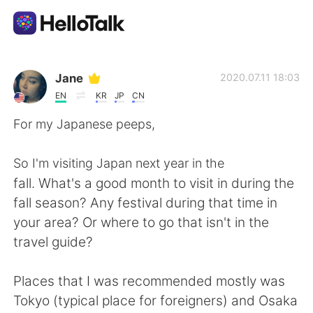
แอปแลกเปลี่ยนทางภาษา
Jane
2020.07.11 18:03
EN
KR
JP
CN
AI Grammar Checker
For my Japanese peeps,
ไทย
So I'm visiting Japan next year in the
fall. What's a good month to visit in during the
fall season? Any festival during that time in
English
简体中文
your area? Or where to go that isn't in the
travel guide?
繁體中文
Español
Places that I was recommended mostly was
العربية
Français
Tokyo (typical place for foreigners) and Osaka