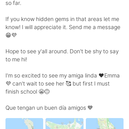
Deutsch
日本語
so far.
한국어
Русский
If you know hidden gems in that areas let me
know! I will appreciate it. Send me a message
Indonesia
Italiano
😁💜
Türkçe
Tiếng Việt
Hope to see y'all around. Don't be shy to say
to me hi!
Português
I'm so excited to see my amiga linda ❤️Emma
💜 can't wait to see her 🥰 but first I must
finish school 😬🙃
Que tengan un buen día amigos 💙