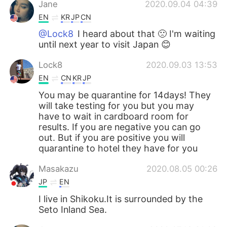
Jane
2020.09.04 04:39
EN
KR
JP
CN
@Lock8
I heard about that 🙁 I'm waiting
until next year to visit Japan 😊
Lock8
2020.09.03 13:53
EN
CN
KR
JP
You may be quarantine for 14days! They
will take testing for you but you may
have to wait in cardboard room for
results. If you are negative you can go
out. But if you are positive you will
quarantine to hotel they have for you
Masakazu
2020.08.05 00:26
JP
EN
I live in Shikoku.It is surrounded by the
Seto Inland Sea.