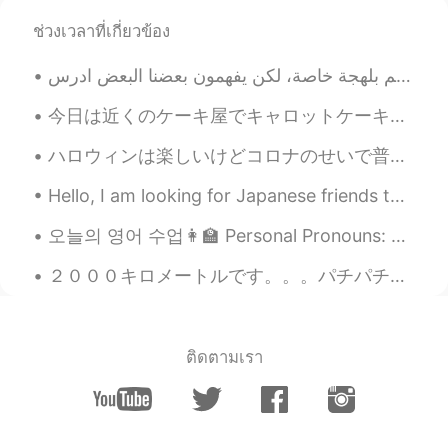
@キキ
🥰let's make it happen 💜
ช่วงเวลาที่เกี่ยวข้อง
キキ
2020.07.13 11:30
JP
EN
I want to see you too😆❤️
今日は近くのケーキ屋でキャロットケーキが売っていました。「懐かしい！」と思ってつい買っちゃいました。地元のアメリカではよく見かけていたのですが、日本で中々見ないですね。もしかして日本でも人気で、...
ハロウィンは楽しいけどコロナのせいで普通にできないことになりました…この写真は去年なんだけど今年は全然違います。昨年、私はゾンビのジョン・レノンに衣装し、姪と甥はスター・ウォーズのレイア姫とティ...
Jane
2020.07.13 02:06
EN
KR
JP
CN
Hello, I am looking for Japanese friends to talk to. 日本人のともだちをぼしゅしています。 I'm not very good at Jap...
@jack
😁thank you 😊
오늘의 영어 수업👩‍🏫 Personal Pronouns: A personal prounoun is a word that identifies a particular perso...
jack
2020.07.13 02:06
２０００キロメートルです。。。パチパチパチ😁 去年の12月に買って、まだ一年もたってないですが、2000キロも走れて嬉しいです。😄 10キロ以内で、ものすごく軽くて、乗りやすいロードバイク...
CN繁
JP
Kyoto and Nara are places to go. They
are just next to Osaka. About 1hour train
ติดตามเรา
ride from there.
Jane
2020.07.12 23:29
EN
KR
JP
CN