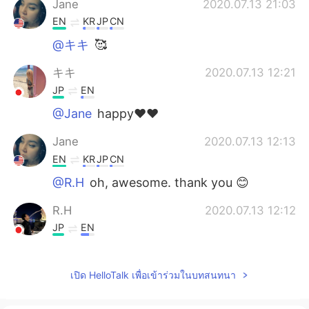
Jane
2020.07.13 21:03
EN
KR
JP
CN
@キキ
🥰
キキ
2020.07.13 12:21
JP
EN
@Jane
happy❤️❤️
Jane
2020.07.13 12:13
EN
KR
JP
CN
@R.H
oh, awesome. thank you 😊
R.H
2020.07.13 12:12
JP
EN
Sapporo is great also.
เปิด HelloTalk เพื่อเข้าร่วมในบทสนทนา
Jane
2020.07.13 11:52
EN
KR
JP
CN