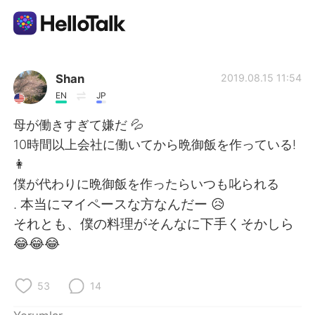
Dil Değişimi Uygulaması
Shan
2019.08.15 11:54
EN
JP
AI Grammar Checker
母が働きすぎて嫌だ 💦
10時間以上会社に働いてから晩御飯を作っている!
Türkçe
👩
僕が代わりに晩御飯を作ったらいつも叱られる
. 本当にマイペースな方なんだー 😥
English
简体中文
それとも、僕の料理がそんなに下手くそかしら
😂😂😂
繁體中文
Español
العربية
Français
53
14