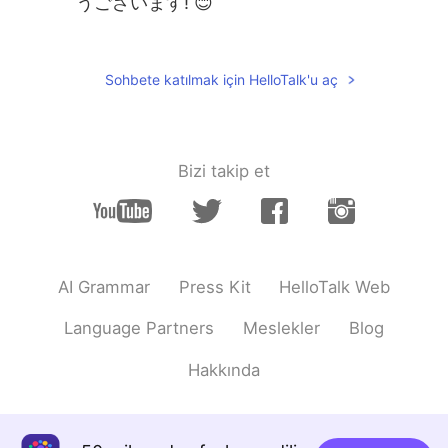
うございます! 😊
Shan
2019.08.15 12:41
EN
JP
Sohbete katılmak için HelloTalk'u aç
@Hiro
ありがとうございます. そうですね!
別の家事をやってみます! 💦
Hiro
2019.08.15 12:34
Bizi takip et
JP
DE
10時間以上会社
に
働いてから晩御飯を
作っている!
10時間以上会社
で
働いてから晩御飯を
AI Grammar
Press Kit
HelloTalk Web
作っている!
Language Partners
Meslekler
Blog
僕が代わりに晩御飯を作っ
たら
いつも
叱られる.
Hakkında
僕が代わりに晩御飯を作っ
ても
いつも
叱られる.