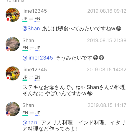
Yorumlar
Deutsch
日本語
lime12345
2019.08.16 09:12
한국어
Русский
JP
EN
@Shan
あはは🤣食べてみたいですねw😂
ไทย
Indonesia
Shan
2019.08.15 21:38
Italiano
Tiếng Việt
EN
JP
@lime12345
そうみたいです😂😅
Português
lime12345
2019.08.15 14:32
JP
EN
ステキなお母さんですね✨ Shanさんの料理
そんなに やばいんですかw😂
Shan
2019.08.15 14:17
EN
JP
@haru
アメリカ料理、インド料理、イタリ
ア料理など作ってるよ!