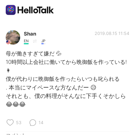
語学交換アプリ
Shan
2019.08.15 11:54
EN
JP
AI Grammar Checker
母が働きすぎて嫌だ 💦
10時間以上会社に働いてから晩御飯を作っている!
日本語
👩
僕が代わりに晩御飯を作ったらいつも叱られる
. 本当にマイペースな方なんだー 😥
English
简体中文
それとも、僕の料理がそんなに下手くそかしら
😂😂😂
繁體中文
Español
العربية
Français
53
14