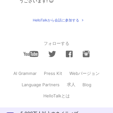
うございます! 😊
Shan
2019.08.15 12:41
EN
JP
HelloTalkから会話に参加する
@Hiro
ありがとうございます. そうですね!
別の家事をやってみます! 💦
Hiro
2019.08.15 12:34
フォローする
JP
DE
10時間以上会社
に
働いてから晩御飯を
作っている!
10時間以上会社
で
働いてから晩御飯を
Webバージョン
AI Grammar
Press Kit
作っている!
求人
Language Partners
Blog
僕が代わりに晩御飯を作っ
たら
いつも
叱られる.
HelloTalkとは
僕が代わりに晩御飯を作っ
ても
いつも
叱られる.