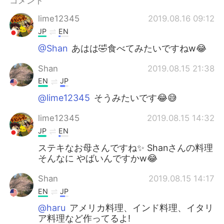
コメント
Deutsch
한국어
lime12345
2019.08.16 09:12
Русский
ไทย
JP
EN
@Shan
あはは🤣食べてみたいですねw😂
Indonesia
Italiano
Shan
2019.08.15 21:38
Türkçe
Tiếng Việt
EN
JP
@lime12345
そうみたいです😂😅
Português
lime12345
2019.08.15 14:32
JP
EN
ステキなお母さんですね✨ Shanさんの料理
そんなに やばいんですかw😂
Shan
2019.08.15 14:17
EN
JP
@haru
アメリカ料理、インド料理、イタリ
ア料理など作ってるよ!