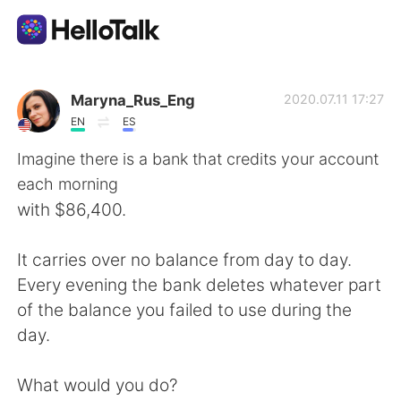
Aplicación de intercambio de idiomas
Maryna_Rus_Eng
2020.07.11 17:27
EN
ES
AI Grammar Checker
Imagine there is a bank that credits your account
each morning
Español
with $86,400.
It carries over no balance from day to day.
English
简体中文
Every evening the bank deletes whatever part
of the balance you failed to use during the
繁體中文
العربية
day.
Français
Deutsch
What would you do?