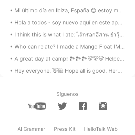
I more like the pics🌺🌺🌺🙏
Mi último día en Ibiza, España 😔 estoy muy triste. Ha sido muy relajante y la gente es muy agrada...
Mar
2020.08.01 13:20
EN
JP
Hola a todos - soy nuevo aquí en este app! Estoy decorando el árbol de navidad con mi familia ano...
Really like these photos! Well shot😌😌
I think this is what I ate: ไส้กรอกอีสาน ยำวุ้นเส้นทะเล กะเพราหมูกรอบ ต้มแซ่บกระดูกหมู กล้วยปิ้ง...
Vish Rajput
2020.07.25 11:11
Who can relate? I made a Mango Float (Mango Pie - No Bake. Mix all dairy ingredients. Layer then...
HI
EN
A great day at camp! 🏞️🏞️🏞️🐻🐻🐻 Helped put the docks in the water. Rode my Jetski for the first ti...
Hii...im new here. Could you please help
me to improve mh spoken english
Hey everyone, 👋🏼 Hope all is good. Here is part 2 of words that may be difficult to pronounce. T...
Hussain
2020.07.19 18:19
EN
UR
Síguenos
You get to decide where your time goes.
You can either spend it moving forward,
or you can spend it putting out fires. You
decide. And if you don’t decide, others
will decide for you, the bad news is time
flies. The good news is you’re the pilot
AI Grammar
Press Kit
HelloTalk Web