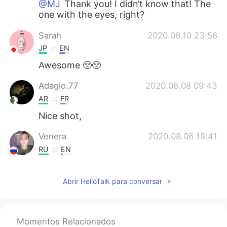
@MJ
Thank you! I didn’t know that! The
one with the eyes, right?
Sarah
2020.08.10 23:58
JP
EN
Awesome 🥺🥺
Adagio.77
2020.08.08 09:43
AR
FR
Nice shot,
Venera
2020.08.06 18:41
RU
EN
I like this quote, is very interesting for me
😁
Abrir HelloTalk para conversar
Mouataz Mouataz
2020.08.04 02:30
FR
EN
Momentos Relacionados