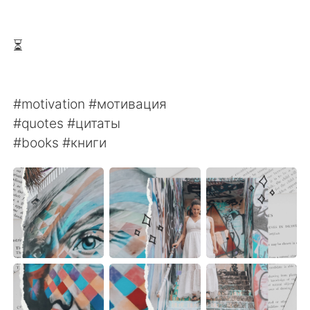
⏳
#motivation #мотивация
#quotes #цитаты
#books #книги