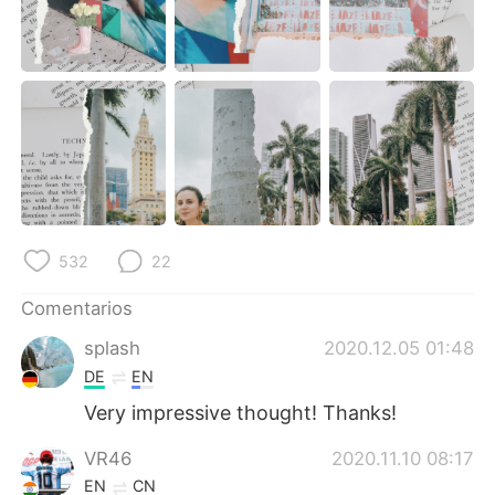
532
22
Comentarios
splash
2020.12.05 01:48
DE
EN
Very impressive thought! Thanks!
VR46
2020.11.10 08:17
EN
CN