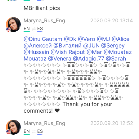
MBrilliant pics
Maryna_Rus_Eng
2020.09.20 13:14
EN
ES
@Dinu Gautam @Dk @Vero @MJ @Alice
@Алексей @Виталий @JUN @Sergey
@Hussain @Vish Rajput @Mar @Mouataz
Mouataz @Venera @Adagio.77 @Sarah
✨✨✨✨✨✨✨✨ ✨⌛️⌛️✨✨✨⌛️✨ ✨⌛️✨⌛️✨✨⌛️
✨ ✨⌛️✨✨⌛️✨⌛️✨ ✨⌛️✨✨✨⌛️⌛️✨
✨✨✨✨✨✨✨✨ ✨⌛️⌛️⌛️⌛️⌛️⌛️✨ ✨⌛️✨✨✨✨⌛️
✨ ✨⌛️✨✨✨✨⌛️✨ ✨⌛️✨✨✨✨⌛️✨ ✨⌛️⌛️⌛️⌛️⌛️
⌛️✨ ✨✨✨✨✨✨✨✨ ✨⌛️✨✨✨✨⌛️✨ ✨⌛️
✨✨✨✨⌛️✨ ✨⌛️✨⌛️⌛️✨⌛️✨ ✨⌛️⌛️✨✨⌛️⌛️✨
✨✨✨✨✨✨✨✨ Thank you for your
comments! ❤️
Maryna_Rus_Eng
2020.09.20 12:52
EN
ES