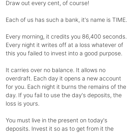
日本語
한국어
Draw out every cent, of course!
Русский
ไทย
Each of us has such a bank, it's name is TIME.
Indonesia
Italiano
Every morning, it credits you 86,400 seconds.
Every night it writes off at a loss whatever of
Türkçe
Tiếng Việt
this you failed to invest into a good purpose.
Português
It carries over no balance. It allows no
overdraft. Each day it opens a new account
for you. Each night it burns the remains of the
day. If you fail to use the day's deposits, the
loss is yours.
You must live in the present on today's
deposits. Invest it so as to get from it the