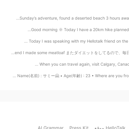
Sunday’s adventure, found a deserted beach 3 hours away
Good morning 🌞 Today I have a 20km hike planned 😊 
2020.10.08 11:00
Today I was speaking with my Hellotalk friend on the
今週末にミートローフを作った This weekend I made some meatloaf またダイエッ
2020.10.08 10:31
When you can travel again, visit Calgary, Canada! 
About me: • Name(名前) : サミー🤗 • Age(年齢) : 23 • Where are 
Great! 😀 If you need any more advice ab
Plea
2020.10.08 10:17
thank you for sharing😳 I like to t
AI Grammar
Press Kit
موقع HelloTalk