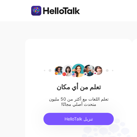
تعلم من أي مكان
تعلم اللغات مع أكثر من 50 مليون
متحدث أصلي مجانًا!
تنزيل HelloTalk