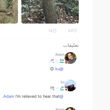
14
63
تعليقات
Adam
JP
EN
😊
@ku
ku
EN
JP
I’m relieved to hear that.
@Adam
Adam