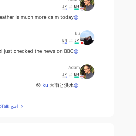
JP
EN
eather is much more calm today. 🙂
@ku
ku
EN
JP
I just checked the news on BBC. 😱
@Adam
Adam
JP
EN
大雨と洪水 😞
@ku
ku
افتح HelloTalk للانضمام الى المحادثة
EN
JP
errible weather? What's happening?!
Adam