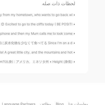
لحظات ذات صله
JP
EN
😊
@Mimori
 from my hometown, who wants to go back wi...
Excited to go to the cliffs today ( BE POSITI...
Mimori
EN
JP
 phone and then my Mum calls me to look come ...
thank you!!
@Adam
トをしてるので、毎日に炭水化物を少なくて食べてる Since I’m on a d...
Adam
A great little city, and the mountains and hot ...
JP
EN
you from?(出身) : アメリカ、ミネソタ州 • Height (身長) :...
out places in Somerset to visit.
@Mimori
se feel free to send me a message. 👍
Mimori
EN
JP
ake pictures 📸 so I’ll refer to it!
@Adam
Language Partners
وظائف
Blog
معلومات عنا