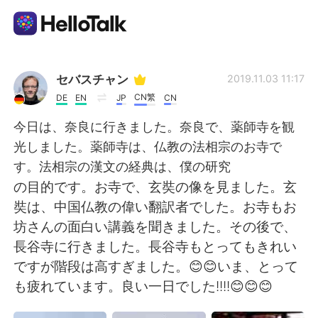
App di scambio linguistico
セバスチャン
2019.11.03 11:17
CN繁
DE
EN
JP
CN
AI Grammar Checker
今日は、奈良に行きました。奈良で、薬師寺を観
光しました。薬師寺は、仏教の法相宗のお寺で
Italiano
す。法相宗の漢文の経典は、僕の研究
の目的です。お寺で、玄奘の像を見ました。玄
奘は、中国仏教の偉い翻訳者でした。お寺もお
English
简体中文
坊さんの面白い講義を聞きました。その後で、
長谷寺に行きました。長谷寺もとってもきれい
繁體中文
Español
ですが階段は高すぎました。😊😊いま、とって
も疲れています。良い一日でした!!!!😊😊😊
العربية
Français