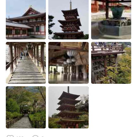
Deutsch
日本語
한국어
Русский
ไทย
Indonesia
Türkçe
Tiếng Việt
Português