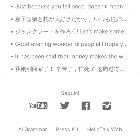
Just because you fail once, doesn't mean you're gonna fail at everything. Keep trying, hold on, a...
息子は猫と枕が大好きだから、いつも従姉妹を訪ねてる時にこのぬいぐるみを探す My son loves cats and pillows, so every time we visit his c...
ジャンクフードを作ろう! Let’s make some junk food ここには残りジャガイモ🥔が多かったから手作りチップスを作ろうと決めた There were a lot of le...
Good evening wonderful people! I hope you are safe and well. It is English speaking practice tim...
It has been said that money makes the world go around. I am not sure that money truly has that le...
我刚刚回家了！ 辛苦了，忙死了 这周过得很疯狂但是明天我可以去露营 太刺激了 三天露营，三天休息 我等不及啊！ 明天我要去新的地方， 从来没去过这个地方 希望可以看一头驼鹿 也想要拍一...
Seguici
AI Grammar
Press Kit
HelloTalk Web