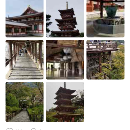
Deutsch
日本語
한국어
Русский
Indonesia
Italiano
Türkçe
Tiếng Việt
Português