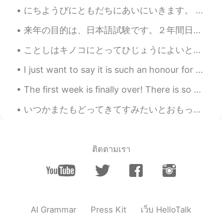
にちようびにともだちにあいにいきます。 - I will see my friends on Sunday. July 10 mountain hike - episode 6: I hav...
来年の目的は、日本語試験です。２年間日本語を勉強し、６年間中国語を勉強しました。今、一年間日本に住んでいます。中国語を知ることは、日本語を読むのに役立ちます。僕の会話能力はまだ低いですが、JLP...
ことしはキノコにとってひじょうによいとしです。- This is a very good year for mushrooms. 🍄 This is the final post in the...
I just want to say it is such an honour for so many people around the world to all be studying wi...
The first week is finally over! There is so much to do but I just want to sleep 🙉 What are your...
いつかまたもどってきてすみたいとおもっています。- I am still hoping to return and live there again one day. I went back ...
ติดตามเรา
AI Grammar
Press Kit
เว็บ HelloTalk