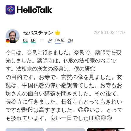
แอปแลกเปลี่ยนทางภาษา
セバスチャン
2019.11.03 11:17
CN繁
DE
EN
JP
CN
AI Grammar Checker
今日は、奈良に行きました。奈良で、薬師寺を観
光しました。薬師寺は、仏教の法相宗のお寺で
ไทย
す。法相宗の漢文の経典は、僕の研究
の目的です。お寺で、玄奘の像を見ました。玄
奘は、中国仏教の偉い翻訳者でした。お寺もお
English
简体中文
坊さんの面白い講義を聞きました。その後で、
長谷寺に行きました。長谷寺もとってもきれい
繁體中文
Español
ですが階段は高すぎました。😊😊いま、とって
も疲れています。良い一日でした!!!!😊😊😊
العربية
Français