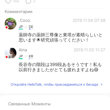
102
2
Комментарии
.Coco.
2019.11.04 07:38
JP
DE
薬師寺の薬師三尊像と東塔が素晴らしいと
思います🌟研究頑張ってください！
Aina
2019.11.03 11:27
JP
KR
長谷寺の階段は399段あるそうです！私も
以前行きましたがとても疲れますよね😅
Откройте HelloTalk, чтобы присоединиться к беседе
Связанные Моменты