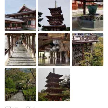
Deutsch
日本語
한국어
ไทย
Indonesia
Italiano
Türkçe
Tiếng Việt
Português