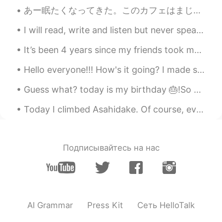
あー眠たくなってきた。このカフェはまじ快適な場所だよ。 今日は家で仕事をするはずなのに。。。😅 Ahh... I'm getting sleepy. This cafe is such a ...
I will read, write and listen but never speak another language. I’m far too nervous. — So I’ve do...
It’s been 4 years since my friends took me to a restaurant where I had to catch my own fish! I m...
Hello everyone!!! How's it going? I made some Chocolate Chip Cookies a little while ago. Here ar...
Guess what? today is my birthday 🎂!So excited to be off eating and grabbing drinks soon. Wish eve...
Today I climbed Asahidake. Of course, even at the peak of Hokkaido, I was eating sweets 😋 I’d sa...
Подписывайтесь на нас
AI Grammar
Press Kit
Сеть HelloTalk