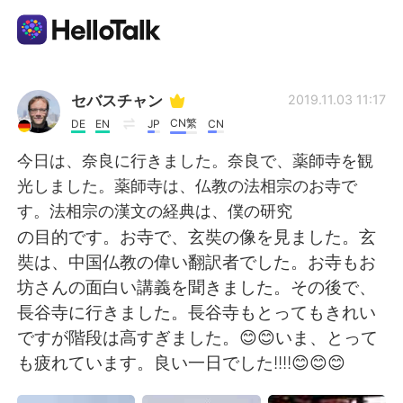
Приложение для Языкового Обмена
セバスチャン
2019.11.03 11:17
CN繁
DE
EN
JP
CN
AI Grammar Checker
今日は、奈良に行きました。奈良で、薬師寺を観
光しました。薬師寺は、仏教の法相宗のお寺で
Русский
す。法相宗の漢文の経典は、僕の研究
の目的です。お寺で、玄奘の像を見ました。玄
奘は、中国仏教の偉い翻訳者でした。お寺もお
English
简体中文
坊さんの面白い講義を聞きました。その後で、
長谷寺に行きました。長谷寺もとってもきれい
繁體中文
Español
ですが階段は高すぎました。😊😊いま、とって
も疲れています。良い一日でした!!!!😊😊😊
العربية
Français