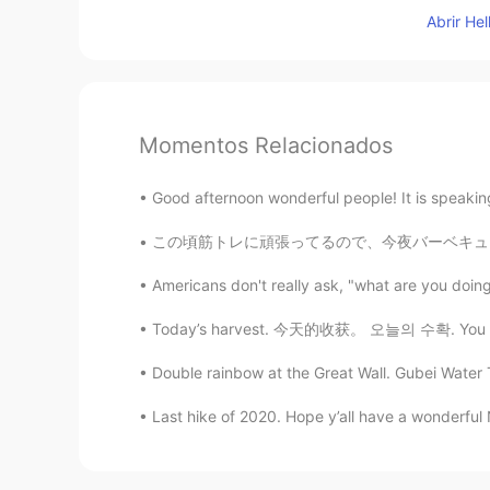
Abrir He
Momentos Relacionados
Good afternoon wonderful people! It is speaking 
この頃筋トレに頑張ってるので、今夜バーベキューでいっぱいを肉を焼いた Since I’
Americans don't really ask, "what are you doing?
Today’s harvest. 今天的收获。 오늘의 수확. You can see
Double rainbow at the Great Wall. Gubei Water T
Last hike of 2020. Hope y’all have a wonderful N