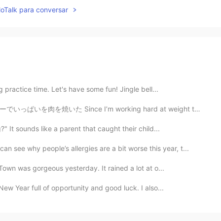
lloTalk para conversar
practice time. Let's have some fun! Jingle bell...
m working hard at weight training these days, tonight ...
" It sounds like a parent that caught their child...
 why people’s allergies are a bit worse this year, t...
own was gorgeous yesterday. It rained a lot at o...
ew Year full of opportunity and good luck. I also...