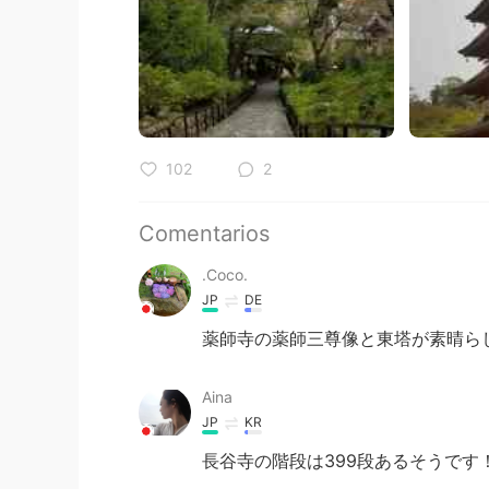
102
2
Comentarios
.Coco.
JP
DE
薬師寺の薬師三尊像と東塔が素晴ら
Aina
JP
KR
長谷寺の階段は399段あるそうです