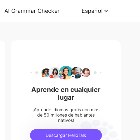
AI Grammar Checker
Español
Aprende en cualquier
lugar
¡Aprende idiomas gratis con más
de 50 millones de hablantes
nativos!
Descargar HelloTalk