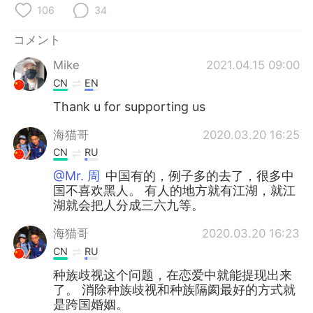
Deutsch
한국어
106
34
Русский
ไทย
コメント
Mike
2021.04.15 09:00
Indonesia
Italiano
CN
EN
Thank u for supporting us
Türkçe
Tiếng Việt
海猫哥
2020.03.20 16:25
Português
CN
RU
@Mr. 周
中国有的，例子多的去了，很多中
国不喜欢黑人。 有人的地方就有江湖，就江
湖就会把人分成三六九等。
海猫哥
2020.03.20 16:23
CN
RU
种族歧视这个问题，在恋爱中就能提现出来
了。 消除种族歧视和种族隔阂最好的方式就
是跨国婚姻。