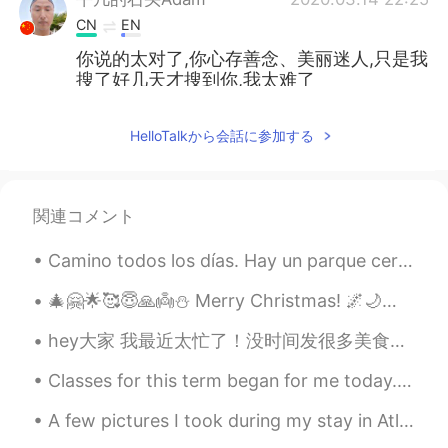
CN
EN
你说的太对了,你心存善念、美丽迷人,只是我
搜了好几天才搜到你,我太难了
FORREST
2020.03.14 20:49
HelloTalkから会話に参加する
CN
EN
Mask is useful to prevent from being
infected hope u take good precaution
関連コメント
FORREST
2020.03.14 20:48
Camino todos los días. Hay un parque cerca de mi casa. Es el otoño. Me encanta escuchar la música...
CN
EN
@李亚美
they finally will realize what is
🎄🤗🌟🥰😇🙏👼⛄ Merry Christmas! 🌌🌙🌌✨🌌🌌✨🌌🌌👼🌌 🌨️🎅🤶❄️❄️❄️❄️❄️🌨️☄️❄️ 🦌🦌🦌🦌🦌🌟❄️❄️🌠❄️❄️ ❄️🦌🦌🦌❄️🎄❄️❄️❄️❄️❄️ ❄...
the real China.
hey大家 我最近太忙了！没时间发很多美食可是我可以给你们看上个周末准备的东西。我弟弟结婚了所以我妈帮他安排婚礼。我得承认，这些甜品和小吃都是我妈自己做的，我没有插手😅😅😂😂 婚礼前亲戚和好朋友...
FORREST
2020.03.14 20:46
Classes for this term began for me today. It was a super long and busy day, but I am happy that I...
CN
EN
A few pictures I took during my stay in Atlin, British Columbia. I really enjoyed my stay there. ...
I'm proud of being Chinese. Most people
cant imagine how big efforts our country