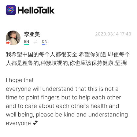
語学交換アプリ
李亚美
2020.03.14 17:40
EN
CN
AI Grammar Checker
我希望中国的每个人都很安全,希望你知道,即使每个
人都是粗鲁的,种族歧视的,你也应该保持健康,坚强!
日本語
I hope that
everyone will understand that this is not a
English
简体中文
time to point fingers but to help each other
and to care about each other’s health and
繁體中文
Español
well being, please be kind and understanding
everyone 💕
العربية
Français