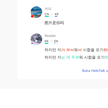
커피
CN
KR
图片是你吗
Reader
KR
EN
하지만 지
기
무서
워
서
시합을 포기
한
하지만 지
는 게
두려
워 시합을 포기
Buka HelloTalk 