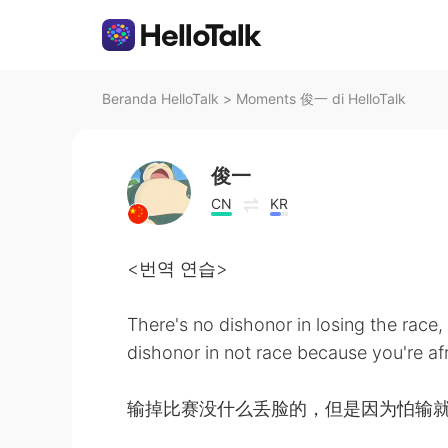
Beranda HelloTalk
>
Moments 俊一 di HelloTalk
俊一
CN
KR
<번역 연습>
There's no dishonor in losing the race, 
dishonor in not race because you're afr
输掉比赛没什么丢脸的，但是因为怕输