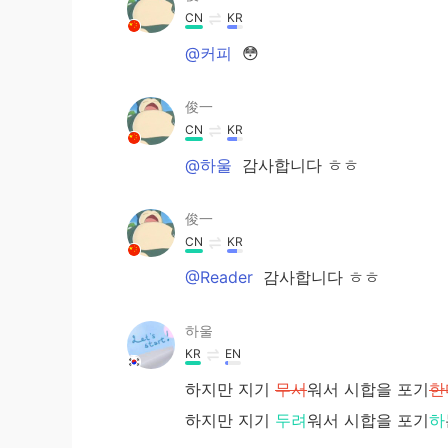
CN
KR
@커피
😳
俊一
CN
KR
@하울
감사합니다 ㅎㅎ
俊一
CN
KR
@Reader
감사합니다 ㅎㅎ
하울
KR
EN
하지만 지기
무서
워서 시합을 포기
한
하지만 지기
두려
워서 시합을 포기
하