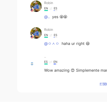
Robin
EN
ES
@..
yes 🤩🤩
Robin
EN
ES
@ㅇㅅㅇ
haha ur right 😆
..
ES
EN
Wow amazing 😍 Simplemente mar
Ruben Canario
打開H
ES
EN
It's so beautiful