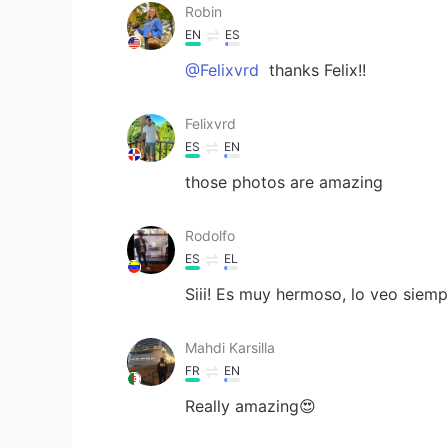
Robin
EN
ES
@Felixvrd
thanks Felix!!
Felixvrd
ES
EN
those photos are amazing
Rodolfo
ES
EL
Siii! Es muy hermoso, lo veo siempr
Mahdi Karsilla
FR
EN
Really amazing😍