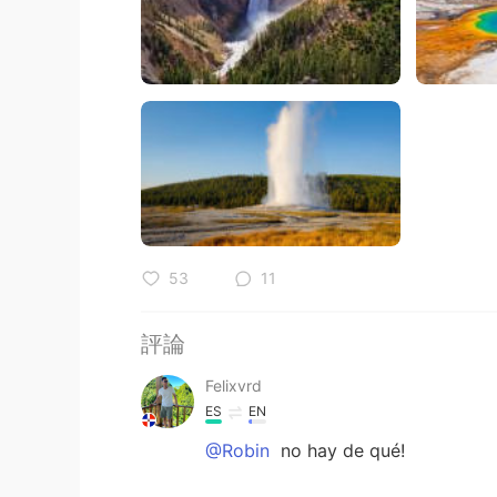
53
11
評論
Felixvrd
ES
EN
@Robin
no hay de qué!