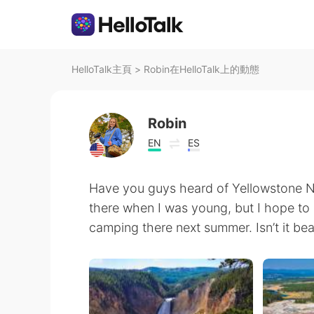
HelloTalk主頁
>
Robin在HelloTalk上的動態
Robin
EN
ES
Have you guys heard of Yellowstone Na
there when I was young, but I hope to
camping there next summer. Isn’t it bea