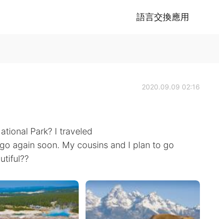
語言交換應用
2020.09.09 02:16
tional Park? I traveled
 go again soon. My cousins and I plan to go
utiful??