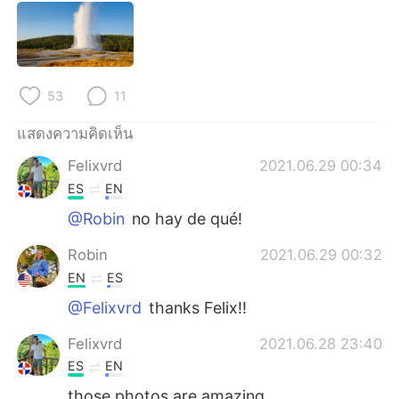
Deutsch
日本語
한국어
Русский
Indonesia
Italiano
53
11
แสดงความคิดเห็น
Türkçe
Tiếng Việt
Felixvrd
2021.06.29 00:34
Português
ES
EN
@Robin
no hay de qué!
Robin
2021.06.29 00:32
EN
ES
@Felixvrd
thanks Felix!!
Felixvrd
2021.06.28 23:40
ES
EN
those photos are amazing