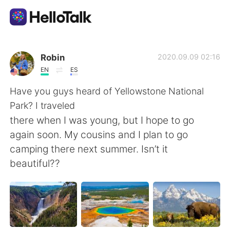
แอปแลกเปลี่ยนทางภาษา
Robin
2020.09.09 02:16
EN
ES
AI Grammar Checker
Have you guys heard of Yellowstone National
Park? I traveled
ไทย
there when I was young, but I hope to go
again soon. My cousins and I plan to go
camping there next summer. Isn’t it
English
简体中文
beautiful??
繁體中文
Español
العربية
Français