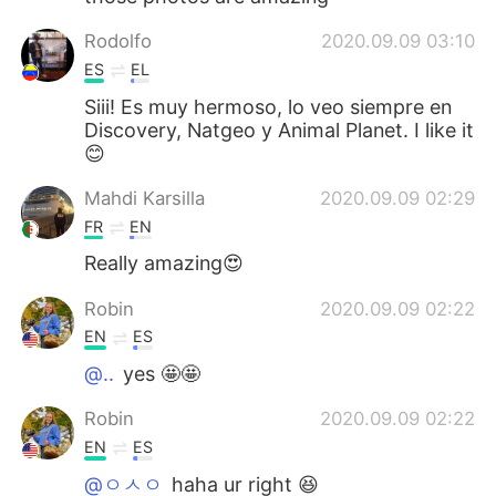
Rodolfo
2020.09.09 03:10
ES
EL
Siii! Es muy hermoso, lo veo siempre en
Discovery, Natgeo y Animal Planet. I like it
😊
Mahdi Karsilla
2020.09.09 02:29
FR
EN
Really amazing😍
Robin
2020.09.09 02:22
EN
ES
@..
yes 🤩🤩
Robin
2020.09.09 02:22
EN
ES
@ㅇㅅㅇ
haha ur right 😆