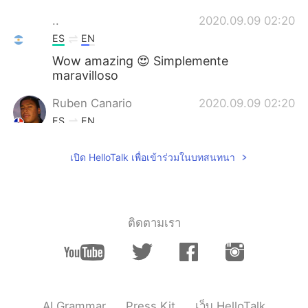
..
2020.09.09 02:20
ES
EN
Wow amazing 😍 Simplemente
maravilloso
Ruben Canario
2020.09.09 02:20
ES
EN
It's so beautiful
เปิด HelloTalk เพื่อเข้าร่วมในบทสนทนา
Jerry
2020.09.09 02:18
CN
EN
Sounds awesome
ติดตามเรา
ㅇㅅㅇ
2020.09.09 02:17
AR
KR
its not national park its the heaven.
AI Grammar
Press Kit
เว็บ HelloTalk