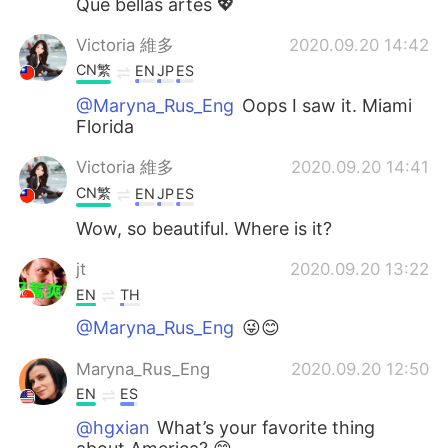
Que bellas artes 💖
Victoria 維多
2020.09.20 14:42
CN繁
EN
JP
ES
@Maryna_Rus_Eng
Oops I saw it. Miami
Florida
Victoria 維多
2020.09.20 14:41
CN繁
EN
JP
ES
Wow, so beautiful. Where is it?
jt
2020.09.20 13:22
EN
TH
@Maryna_Rus_Eng
😜😊
Maryna_Rus_Eng
2020.09.20 12:50
EN
ES
@hgxian
What’s your favorite thing