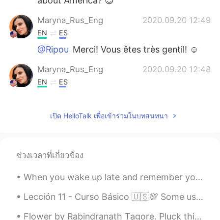
about America? 😊
Maryna_Rus_Eng
2020.09.20 12:49
EN
ES
@Ripou
Merci! Vous êtes très gentil! ☺️
Maryna_Rus_Eng
2020.09.20 12:48
EN
ES
@jt
❤️
เปิด HelloTalk เพื่อเข้าร่วมในบทสนทนา
hgxian
2020.06.15 11:52
CN
EN
JP
I always admire american
ช่วงเวลาที่เกี่ยวข้อง
Ripou
2020.06.02 13:04
When you wake up late and remember you work from home now and all you have to do is turn on your ...
FR
EN
Vos photos sont très belles
Lección 11 - Curso Básico 🇺🇸💯 Some useful phrases for deciding on a time to meet up. 📕📗📘📙📓📔📒📚📖 1...
jt
2020.05.31 02:29
Flower by Rabindranath Tagore. Pluck this little flower and take it, delay not! I fear lest it d...