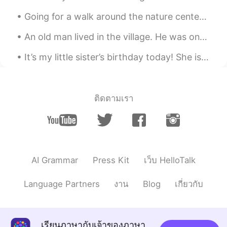
EN
TH
Going for a walk around the nature center before the rain starts. The photos include a grassy fie...
😊 write to me😊
An old man lived in the village. He was one of the most unfortunate people in the world. The whol...
kaian
2020.05.05 16:34
It’s my little sister’s birthday today! She is turning 13😝☺️ I love Anna with all my heart, and e...
CN粤
EN
@Maryna_Rus_Eng
cool
Oksana
2020.04.30 18:24
ติดตามเรา
UK
EN
@Maryna_Rus_Eng
👍👍👍👍👍👍👍🔥🔥🔥
🔥🔥🔥🔥👍👍👍👍👍👍👍
Maryna_Rus_Eng
2020.04.30 18:11
AI Grammar
Press Kit
เว็บ HelloTalk
EN
ES
Language Partners
งาน
Blog
เกี่ยวกับ
@Ariadne Ritz 토끼 @Angel @kat
@Emrullah Çetin @kaian @Oksana
@Bhavya
🤲🤲🤲🤲🤲🤲🤲 🤲❤️❤️❤️❤️❤️🤲
🤲❤️✨✨✨❤️🤲 🤲❤️✨🌍✨❤️🤲 🤲❤️✨✨✨❤️
เรียนภาษากับเจ้าของภาษา