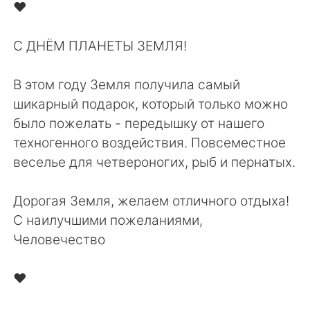
Deutsch
日本語
❤️⁠
한국어
Русский
С ДНЁМ ПЛАНЕТЫ ЗЕМЛЯ!⁠
Indonesia
Italiano
В этом году Земля получила самый
шикарный подарок, который только можно
Türkçe
Tiếng Việt
было пожелать - передышку от нашего
техногенного воздействия. Повсеместное
Português
веселье для четвероногих, рыб и пернатых.⁠
Дорогая Земля, желаем отличного отдыха!⁠
С наилучшими пожеланиями,⁠
Человечество⁠
❤️