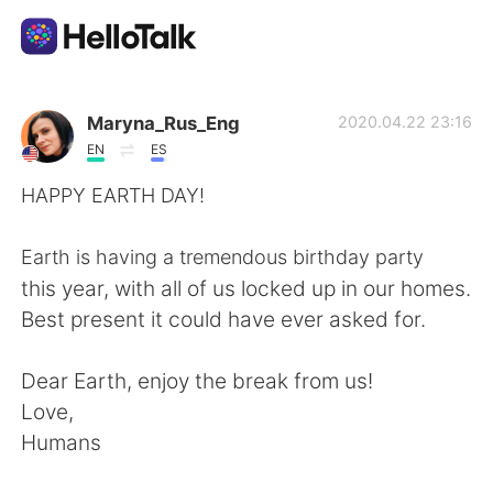
แอปแลกเปลี่ยนทางภาษา
Maryna_Rus_Eng
2020.04.22 23:16
EN
ES
AI Grammar Checker
HAPPY EARTH DAY!⁠
ไทย
Earth is having a tremendous birthday party
this year, with all of us locked up in our homes.
Best present it could have ever asked for. ⁠
English
简体中文
Dear Earth, enjoy the break from us!⁠
繁體中文
Español
Love, ⁠
Humans⁠
العربية
Français