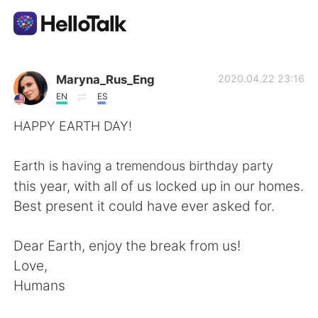
Aplicativo de troca de idioma
Maryna_Rus_Eng
2020.04.22 23:16
EN
ES
AI Grammar Checker
HAPPY EARTH DAY!⁠
Português
Earth is having a tremendous birthday party
this year, with all of us locked up in our homes.
Best present it could have ever asked for. ⁠
English
简体中文
Dear Earth, enjoy the break from us!⁠
繁體中文
Español
Love, ⁠
Humans⁠
العربية
Français