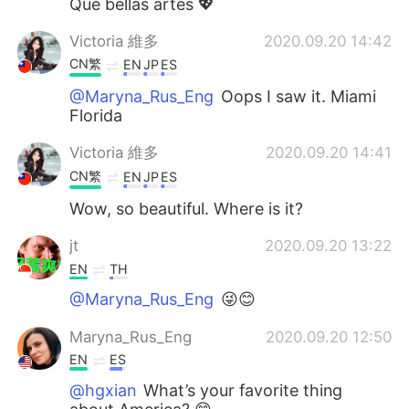
Que bellas artes 💖
Victoria 維多
2020.09.20 14:42
CN繁
EN
JP
ES
@Maryna_Rus_Eng
Oops I saw it. Miami
Florida
Victoria 維多
2020.09.20 14:41
CN繁
EN
JP
ES
Wow, so beautiful. Where is it?
jt
2020.09.20 13:22
EN
TH
@Maryna_Rus_Eng
😜😊
Maryna_Rus_Eng
2020.09.20 12:50
EN
ES
@hgxian
What’s your favorite thing