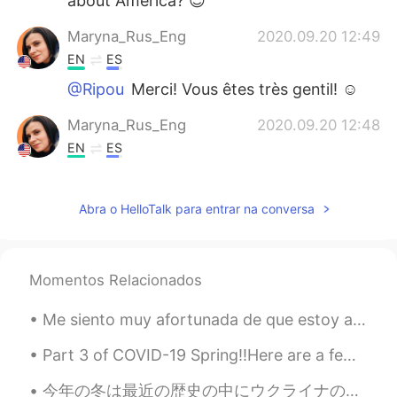
about America? 😊
Maryna_Rus_Eng
2020.09.20 12:49
EN
ES
@Ripou
Merci! Vous êtes très gentil! ☺️
Maryna_Rus_Eng
2020.09.20 12:48
EN
ES
@jt
❤️
Abra o HelloTalk para entrar na conversa
hgxian
2020.06.15 11:52
CN
EN
JP
I always admire american
Momentos Relacionados
Ripou
2020.06.02 13:04
Me siento muy afortunada de que estoy aprendiendo español porque las personas que ya hablan españ...
FR
EN
Vos photos sont très belles
Part 3 of COVID-19 Spring‼️Here are a few more English Questions😊‼️ ♦️What fo you do when you ge...
jt
2020.05.31 02:29
今年の冬は最近の歴史の中にウクライナの一番暖かい。両親による、毎日の温度は6度ぐらいで、雪がないの冬です。ウクライナ人にとって本当に不思議な感じです、バルセロナみたい。。 笑😯 私の携帯で冬の古...