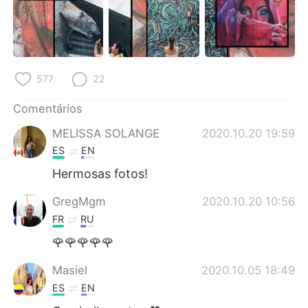
577
22
Comentários
MELISSA SOLANGE
2020.10.20 19:59
ES
EN
Hermosas fotos!
GregMgm
2020.10.20 10:56
FR
RU
🌹🌹🌹🌹🌹
Masiel
2020.10.05 18:49
ES
EN