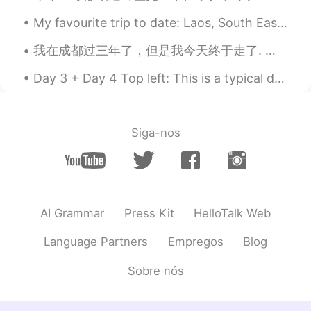
EN
TH
My favourite trip to date: Laos, South East Asia - July 2017 🇱🇦 💭Where is your favourite travel ...
😊 write to me😊
我在成都过三年了，但是我今天终于走了. 我会想友好的同事，很棒的学生，最好的朋友们..可是我很期待回英国看家人 🇬🇧 He vivido en China por tres años, per...
kaian
2020.05.05 16:34
Day 3 + Day 4 Top left: This is a typical drink South Asians drink during Ramadan. We mix it wit...
CN粤
EN
@Maryna_Rus_Eng
cool
Siga-nos
Oksana
2020.04.30 18:24
UK
EN
@Maryna_Rus_Eng
👍👍👍👍👍👍👍🔥🔥🔥
🔥🔥🔥🔥👍👍👍👍👍👍👍
AI Grammar
Press Kit
HelloTalk Web
Maryna_Rus_Eng
2020.04.30 18:11
EN
ES
Language Partners
Empregos
Blog
@Ariadne Ritz 토끼 @Angel @kat
Sobre nós
@Emrullah Çetin @kaian @Oksana
@Bhavya
🤲🤲🤲🤲🤲🤲🤲 🤲❤️❤️❤️❤️❤️🤲
🤲❤️✨✨✨❤️🤲 🤲❤️✨🌍✨❤️🤲 🤲❤️✨✨✨❤️