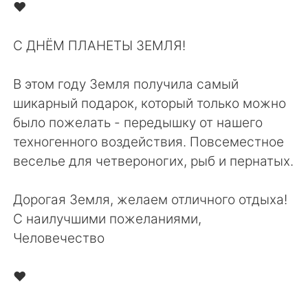
Deutsch
日本語
❤️⁠
한국어
Русский
С ДНЁМ ПЛАНЕТЫ ЗЕМЛЯ!⁠
ไทย
Indonesia
В этом году Земля получила самый
шикарный подарок, который только можно
Italiano
Türkçe
было пожелать - передышку от нашего
техногенного воздействия. Повсеместное
Tiếng Việt
веселье для четвероногих, рыб и пернатых.⁠
Дорогая Земля, желаем отличного отдыха!⁠
С наилучшими пожеланиями,⁠
Человечество⁠
❤️