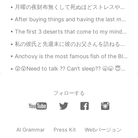
月曜の夜財布無くして死ぬほどストレスやったんやけど、親切な誰かが警察に渡した。次の日に警察が職場に連絡して、今朝おれ警察署に行って、財布取った。 さすが日本！イギリスやったらありえない話やわ ...
After buying things and having the last meal at a shop near the station, I returned to Nagoya fro...
The first 3 deserts that come to my mind to visit are: 1) Maranjab Desert (Iran) 2) Wadi Rum (Jor...
私の彼氏と先週末に彼のお父さんを訪ねるためにラスベガスに行きました。 My boyfriend and I went to Vegas over the weekend to visit his...
Anchovy is the most famous fish of the Black Sea and the most consumed by the Turkish. I live in ...
😲😲Need to talk ?? Can’t sleep?? 🥱🥱 😇😇You can join my group of friends and have a group chat 😇😇
フォローする
Webバージョン
AI Grammar
Press Kit