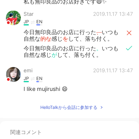
私も無印良品のお店好きです😄✨
Star
2019.11.17 13:47
JP
EN
今日無印良品のお店に行った
、
いつも
自然な
的な
感じ
を
して、落ち付く。
今日無印良品のお店に行った
。
いつも
自然な感じ
が
して、落ち付く。
emi
2019.11.17 13:47
JP
EN
I like mujirushi 😄
HelloTalkから会話に参加する
関連コメント