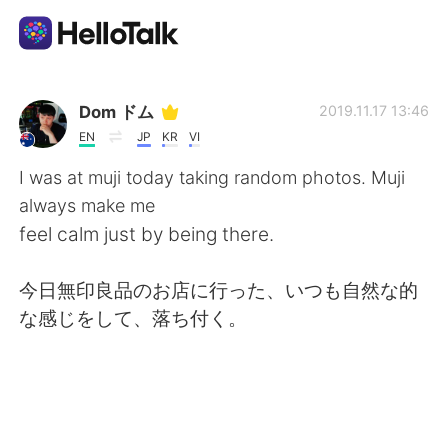
語学交換アプリ
Dom ドム
2019.11.17 13:46
EN
JP
KR
VI
AI Grammar Checker
I was at muji today taking random photos. Muji
always make me
日本語
feel calm just by being there.
今日無印良品のお店に行った、いつも自然な的
English
简体中文
な感じをして、落ち付く。
繁體中文
Español
العربية
Français