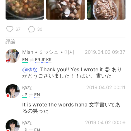
67
30
評論
Mish • ミッシュ • 미시
2019.04.02 09:37
EN
FR
JP
KR
@ゆな
Thank you!! Yes I wrote it 😊 あり
がとうございました！！はい、書いた
ゆな
2019.04.02 00:11
JP
EN
It is wrote the words haha 文字書いてあ
るの笑った
ゆな
2019.04.02 00:09
JP
EN