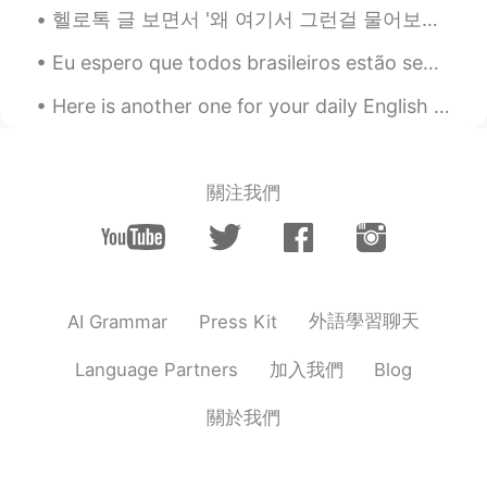
JP
EN
헬로톡 글 보면서 '왜 여기서 그런걸 물어보지? 검색하면 되지 않아?'라고 생각해보신 적 있나요? 전 그래도 이해해요 그런 걸 검색하는 것도 스킬이기 때문에요 제가 작년에...
seems like delicious!!
Eu espero que todos brasileiros estão seguindo os regulamentos pra ficar em casa e manter o dista...
Mish • ミッシュ • 미시
2019.03.31 12:50
Here is another one for your daily English skills. It has all levels and it’s free. Happy learnin...
EN
FR
JP
KR
@Maimy
ありがとうございます！
關注我們
Mish • ミッシュ • 미시
2019.03.31 12:50
EN
FR
JP
KR
@yurie
Thanks! 🐔🍄
Maimy
2019.03.31 12:28
外語學習聊天
AI Grammar
Press Kit
JP
EN
美味しそう😍食べてみたいです☺️
加入我們
Language Partners
Blog
yurie
2019.03.31 12:04
關於我們
JP
EN
パイの文字がかわいい🥧