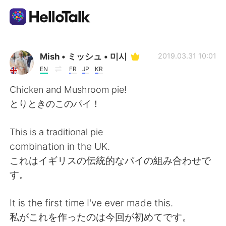
語言交換應用
Mish • ミッシュ • 미시
2019.03.31 10:01
EN
FR
JP
KR
AI Grammar Checker
Chicken and Mushroom pie!
とりときのこのパイ！
繁體中文
This is a traditional pie
combination in the UK.
English
简体中文
これはイギリスの伝統的なパイの組み合わせで
す。
Español
العربية
It is the first time I've ever made this.
Français
Deutsch
私がこれを作ったのは今回が初めてです。