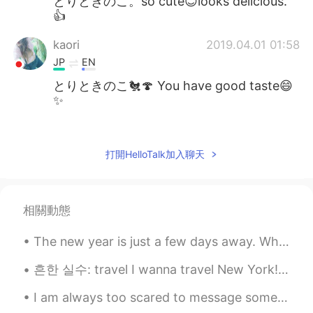
とりときのこ。so cute😊looks delicious.
👍
kaori
2019.04.01 01:58
JP
EN
とりときのこ🐔🍄 You have good taste😄
✨
Aya 綾 아야
2019.03.31 14:39
JP
EN
打開HelloTalk加入聊天
「とりときのこ」って書いてあるーー😆💕
aww kawaii!! And looks delicious 😋
相關動態
Mish • ミッシュ • 미시
2019.03.31 13:01
EN
FR
JP
KR
The new year is just a few days away. What is your number one New Years resolution for 2021? I wa...
@Akira Yamazaki
Thanks! It was really
good. It made me happy.
흔한 실수: travel I wanna travel New York! ❌ I wanna travel to New York! 👍 I wanna visit New York! 👍...
I am always too scared to message someone even if I am interested in them or want to be friends w...
Akira Yamazaki
2019.03.31 12:56