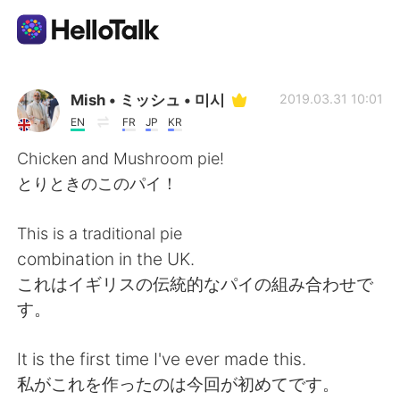
Dil Değişimi Uygulaması
Mish • ミッシュ • 미시
2019.03.31 10:01
EN
FR
JP
KR
AI Grammar Checker
Chicken and Mushroom pie!
とりときのこのパイ！
Türkçe
This is a traditional pie
combination in the UK.
English
简体中文
これはイギリスの伝統的なパイの組み合わせで
す。
繁體中文
Español
It is the first time I've ever made this.
العربية
Français
私がこれを作ったのは今回が初めてです。