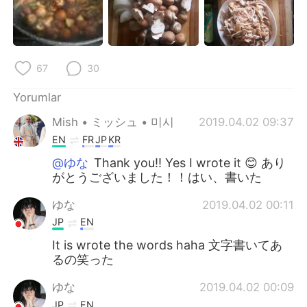
67
30
Yorumlar
Mish • ミッシュ • 미시
2019.04.02 09:37
EN
FR
JP
KR
@ゆな
Thank you!! Yes I wrote it 😊 あり
がとうございました！！はい、書いた
ゆな
2019.04.02 00:11
JP
EN
It is wrote the words haha 文字書いてあ
るの笑った
ゆな
2019.04.02 00:09
JP
EN