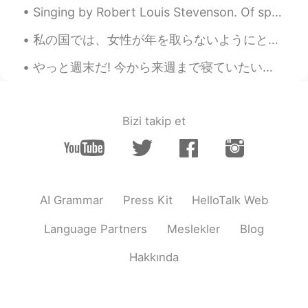
JP
EN
Singing by Robert Louis Stevenson. Of speckled eggs the birdie sings And nests among the trees;...
seems like delicious!!
私の国では、女性が年を取らないようにというプレッシャーがたくさんあると思います すべての人は年を取り、白髪になりますが、女性が彼女の自然な白髪を着ることを決めた場合、一部の人々は「あなたは無謀だ...
Mish • ミッシュ • 미시
2019.03.31 12:50
やっと週末だ! 今から来週まで寝ていたいけど、友達の誕生日だからパーティーをする! これはロンドンで最高のホットチョコレートだよ! まじうまかった... 🤤 It's finally the...
EN
FR
JP
KR
@Maimy
ありがとうございます！
Bizi takip et
Mish • ミッシュ • 미시
2019.03.31 12:50
EN
FR
JP
KR
@yurie
Thanks! 🐔🍄
Maimy
2019.03.31 12:28
AI Grammar
Press Kit
HelloTalk Web
JP
EN
Language Partners
Meslekler
Blog
美味しそう😍食べてみたいです☺️
Hakkında
yurie
2019.03.31 12:04
JP
EN
パイの文字がかわいい🥧