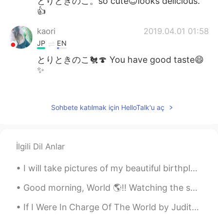
とりときのこ。so cute😊looks delicious.
👍
kaori
2019.04.01 01:58
JP
EN
とりときのこ🐔🍄 You have good taste😄
✨
Aya 綾 아야
2019.03.31 14:39
JP
EN
Sohbete katılmak için HelloTalk'u aç
「とりときのこ」って書いてあるーー😆💕
aww kawaii!! And looks delicious 😋
İlgili Dil Anlar
Mish • ミッシュ • 미시
2019.03.31 13:01
EN
FR
JP
KR
I will take pictures of my beautiful birthplace country Perú until the day I move to tokyo and po...
@Akira Yamazaki
Thanks! It was really
good. It made me happy.
Good morning, World 🌎!! Watching the sunrise this morning felt different for some reason. 🌅 W...
If I Were In Charge Of The World by Judith Viorst. If I were in charge of the world I'd cancel ...
Akira Yamazaki
2019.03.31 12:56