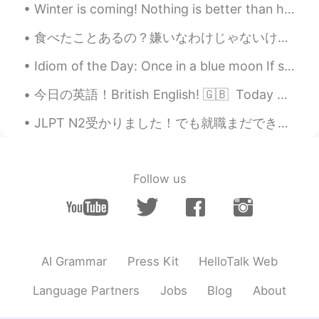
Winter is coming! Nothing is better than hot bowl of soup.Today dinner is Chicken Corn 🌽 yam 🍠 ch...
食べたことあるの？嫌いなわけじゃないけど、半分しか食べられないほどすごいバター味がする。 🧊🧈🧈🧈😂🥴😂🧈🧈🧈🧊 Have you tried this? It’s not like I ha...
Idiom of the Day: Once in a blue moon If something happens “once in a blue moon,” it means that...
今日の英語！British English! 🇬🇧 Today we will learn some very British words 今日のレッスンは、British English w...
JLPT N2受かりました！でも就職まだできませんが😭😭😭頑張ります！ ちなみに… 東京にイベントプランナー・マーケティング・セールズ・司会の仕事があれば教えてください！ 英語・日本語・ベトナム語
Follow us
AI Grammar
Press Kit
HelloTalk Web
Language Partners
Jobs
Blog
About