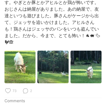
日本語
한국어
す。やぎとか豚とかアヒルとか鶏が怖いです。
おじさんは納屋がありました。あの納屋で、友
Русский
ไทย
達といつも遊びました。豚さんがケージから出
て、ジェッサを追いかけました。アヒルさん
Indonesia
Italiano
も！鶏さんはジェッサのパンをいつも盗んでい
ました。だから、今まで、とても怖い！🐐🐖 🦆
Türkçe
Tiếng Việt
🐓🙈
Português
73
2
Comments