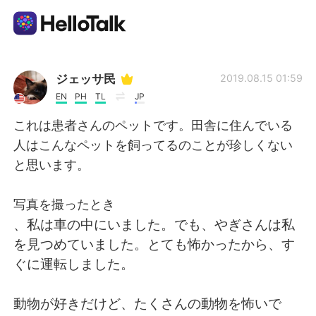
Language Exchange App
ジェッサ民
2019.08.15 01:59
EN
PH
TL
JP
AI Grammar Checker
これは患者さんのペットです。田舎に住んでいる
人はこんなペットを飼ってるのことが珍しくない
English
と思います。
写真を撮ったとき
简体中文
繁體中文
、私は車の中にいました。でも、やぎさんは私
を見つめていました。とても怖かったから、す
Español
العربية
ぐに運転しました。
Français
Deutsch
動物が好きだけど、たくさんの動物を怖いで