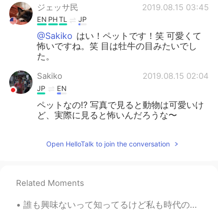
ジェッサ民
2019.08.15 03:45
EN
PH
TL
JP
@Sakiko
はい！ペットです！笑 可愛くて
怖いですね。笑 目は牡牛の目みたいでし
た。
Sakiko
2019.08.15 02:04
JP
EN
ペットなの⁉️ 写真で見ると動物は可愛いけ
ど、実際に見ると怖いんだろうな〜
Open HelloTalk to join the conversation
Related Moments
誰も興味ないって知ってるけど私も時代の波に乗りたいんよ許して🌝🏄‍♀️ About me ↓ • Name(名前) : Kiki • Age(年齢) : 20 • Where are yo...