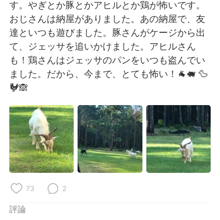
日本語
한국어
す。やぎとか豚とかアヒルとか鶏が怖いです。
おじさんは納屋がありました。あの納屋で、友
Русский
ไทย
達といつも遊びました。豚さんがケージから出
て、ジェッサを追いかけました。アヒルさん
Indonesia
Italiano
も！鶏さんはジェッサのパンをいつも盗んでい
ました。だから、今まで、とても怖い！🐐🐖 🦆
Türkçe
Tiếng Việt
🐓🙈
Português
73
2
評論