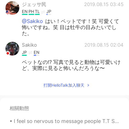
ジェッサ民
2019.08.15 03:45
EN
PH
TL
JP
@Sakiko
はい！ペットです！笑 可愛くて
怖いですね。笑 目は牡牛の目みたいでし
た。
Sakiko
2019.08.15 02:04
JP
EN
ペットなの⁉️ 写真で見ると動物は可愛いけ
ど、実際に見ると怖いんだろうな〜
打開HelloTalk加入聊天
相關動態
I feel so nervous to message people T.T Since I’m new I have absolutely no idea how this app work...