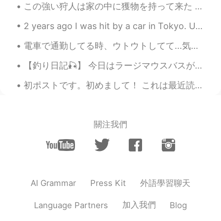
この強い狩人は家の中に獲物を持って来た This mighty hunter came into the house with his prey. 今朝台所から変な音が聞こえて、猫はこのトカゲ...
2 years ago I was hit by a car in Tokyo. Until very recently my doctor would not allow me to trai...
電車で通勤してる時、ウトウトしてて...気付いたら何秒か寝てた事はありますか? この現象は英語でmicrosleepと言います。 長い期間の間、ちゃんと睡眠がとれてない、あるいはや非常につま...
【釣り日記🎣】 今日はラージマウスバスが釣れました。 センコーを木の中にフリッピング。アタリに合わせたが、鈎にかからず、センコーが半分にちぎれた。短くなったセンコーをそのまま同じ場所に投げた...
初ポストです。初めまして！ これは最近読んだ本です。雨の日、家でお茶を飲みながら本を読むのが最高ですね😊 みなさん、好きな作家がいますか？ Here are some books I've ...
關注我們
外語學習聊天
AI Grammar
Press Kit
加入我們
Language Partners
Blog