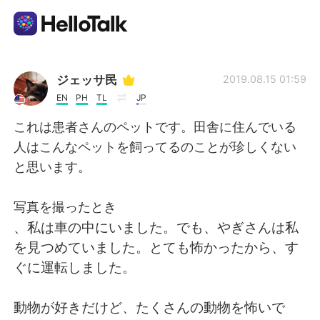
語言交換應用
ジェッサ民
2019.08.15 01:59
EN
PH
TL
JP
AI Grammar Checker
これは患者さんのペットです。田舎に住んでいる
人はこんなペットを飼ってるのことが珍しくない
繁體中文
と思います。
写真を撮ったとき
English
简体中文
、私は車の中にいました。でも、やぎさんは私
を見つめていました。とても怖かったから、す
Español
العربية
ぐに運転しました。
Français
Deutsch
動物が好きだけど、たくさんの動物を怖いで