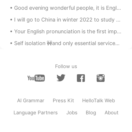
没结婚的都是小孩😄
Good evening wonderful people, it is English speaking practice time! Send me a message if you wo...
jing_potter
2019.06.30 00:53
I will go to China in winter 2022 to study at Tsinghua university, is someone here already a stud...
CN
EN
DE
FR
Your English pronunciation is the first impression other people get when you speak. You may have ...
哇，我在内蒙古
Self isolation 🚧and only essential services being open 🏨🏥in Canada is starting to be a real thing...
yuelei
2019.06.30 00:50
CN
EN
这周末我陪我的中国家人到内蒙古！
Follow us
这周末我陪我的中国家人到内蒙古
玩
儿
！
我们爬
砂
丘，骑骆驼，当然我们吃很多
羊肉
AI Grammar
Press Kit
HelloTalk Web
我们爬
沙
丘，骑骆驼，当然我们
也
吃
了
Language Partners
Jobs
Blog
About
很多羊肉
幽默故事：我们的司机看比较年轻
还
去