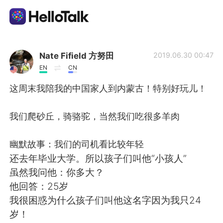
Language Exchange App
Nate Fifield 方努田
2019.06.30 00:47
EN
CN
AI Grammar Checker
这周末我陪我的中国家人到内蒙古！特别好玩儿！
English
我们爬砂丘，骑骆驼，当然我们吃很多羊肉
幽默故事：我们的司机看比较年轻
简体中文
繁體中文
还去年毕业大学。所以孩子们叫他“小孩人”
虽然我问他：你多大？
Español
العربية
他回答：25岁
我很困惑为什么孩子们叫他这名字因为我只24
Français
Deutsch
岁！