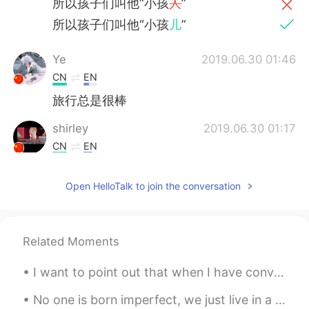
所以孩子们叫他“小孩
人
”
所以孩子们叫他“小孩
儿
”
Ye
2019.06.30 01:46
CN
EN
旅行总是很棒
shirley
2019.06.30 01:17
CN
EN
我刚从库布齐沙漠回来哈
Open HelloTalk to join the conversation
小赖赖
2019.06.30 01:13
CN
EN
当然我们也吃了很多羊肉。 看上去比较年
Related Moments
轻。 去年才毕业。 大小孩 因为我才24岁
I want to point out that when I have conversations with people, I will not speak in English that ...
Alex
2019.06.30 00:58
CN
FR
No one is born imperfect, we just live in a judge-mental society ❌ (I had a little photo shoot w...