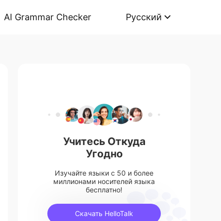
AI Grammar Checker
Русский
Учитесь Откуда
Угодно
Изучайте языки с 50 и более
миллионами носителей языка
бесплатно!
Скачать HelloTalk