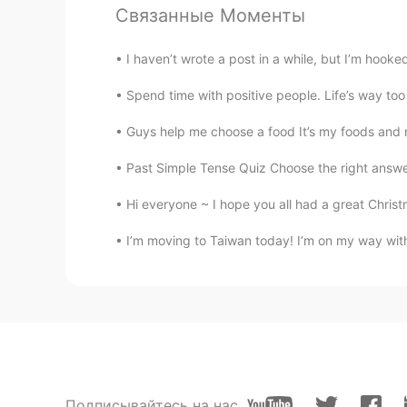
我刚从库布齐沙漠回来哈
Связанные Моменты
小赖赖
I haven’t wrote a post in a while, but I’m hook
CN
EN
Spend time with positive people. Life’s way to
当然我们也吃了很多羊肉。 看上去比较
Guys help me choose a food It’s my foods and n
Alex
Past Simple Tense Quiz Choose the right answer.. 
CN
FR
Hi everyone ~ I hope you all had a great Christ
没结婚的都是小孩😄
I’m moving to Taiwan today! I’m on my way with
jing_potter
CN
EN
DE
FR
哇，我在内蒙古
yuelei
CN
EN
Подписывайтесь на нас