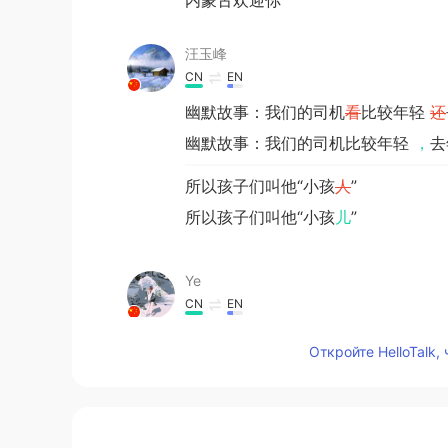
汪玉峰
CN
EN
幽默故事：我们的司机
看
比较年轻
还
幽默故事：我们的司机比较年轻
，
去
所以孩子们叫他“小孩
人
”
所以孩子们叫他“小孩
儿
”
Ye
CN
EN
旅行总是很棒
Откройте HelloTalk,
shirley
CN
EN