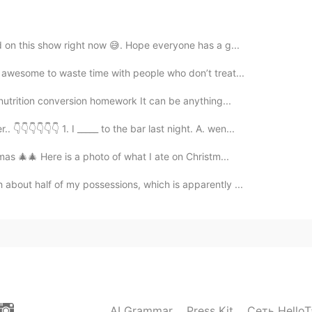
2019.06.30 01:13
ed on this show right now 😅. Hope everyone has a g...
o awesome to waste time with people who don’t treat...
年轻。 去年才毕业。 大小孩 因为我才24岁
utrition conversion homework It can be anything...
2019.06.30 00:58
👇👇👇👇👇 1. I _____ to the bar last night. A. wen...
mas 🎄🎄 Here is a photo of what I ate on Christm...
 about half of my possessions, which is apparently ...
2019.06.30 00:53
2019.06.30 00:50
AI Grammar
Press Kit
Сеть HelloT