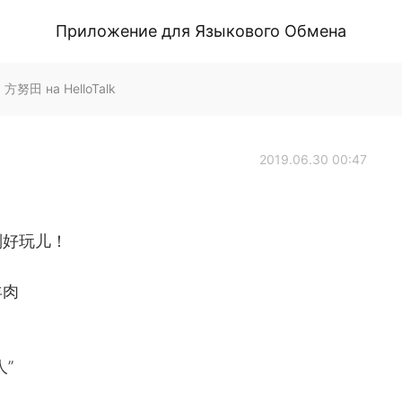
Приложение для Языкового Обмена
d 方努田 на HelloTalk
2019.06.30 00:47
别好玩儿！
羊肉
”