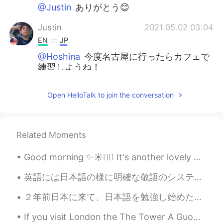
@Justin
ありがとう😊
Justin
2021.05.02 03:04
EN
JP
@Hoshina
今度名古屋に行ったらカフェで
練習しようね！
Justin
2021.05.02 03:03
Open HelloTalk to join the conversation
EN
JP
@Janer
yeah basically nothing changes
Related Moments
Hoshina
2021.05.02 02:06
JP
EN
Good morning ✨☀️🚴‍♀️ It's another lovely day, the sun is shining! I went to the post office an...
私もどうやったら英語上手くなるか教えて
ほしい〜すごく分かる🥲
英語には日本語の様に明確な敬語のシステムはありませんが、やっぱり丁寧に喋る方が感じがいいし、相手も気分が良いですよね。特に仕事場や、人に頼みごとをする場合、度直球に頼むのではなくどうしたらもう少...
２年前日本に来て、日本語を勉強し始めたとき、1枚ずっ100個の漢字を紙に書いて、部屋の壁に貼ってました。 1級まで書かなかったですが、2級までの1000個の字を書きました。すると、紙が10枚に...
Janer
2021.05.02 01:12
JP
KR
If you visit London the The Tower A Guoman Hotel has pretty cool views of Tower Bridge. I slept w...