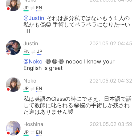
JP
EN
@Justin
それは多分私ではないもう１人の
私かも🤔😂 手術してペラペラになりた〜い
👩‍⚕️
Justin
2021.05.02 04:45
EN
JP
@Noko
😂😂😂 noooo I know your
English is great
Noko
2021.05.02 04:32
JP
EN
私は英語のClassの時にでさえ、日本語で話
して教師に叱られる😂脳の手術しか残され
た道はありません🤣
Hoshina
2021.05.02 03:59
JP
EN