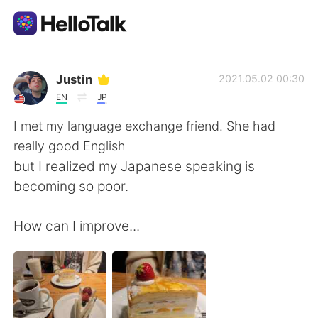
Language Exchange App
Justin
2021.05.02 00:30
EN
JP
AI Grammar Checker
I met my language exchange friend. She had
really good English
English
but I realized my Japanese speaking is
becoming so poor.
简体中文
繁體中文
How can I improve...
Español
العربية
Français
Deutsch