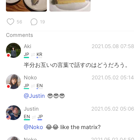
日本語
한국어
Русский
ไทย
56
19
Indonesia
Italiano
Comments
Aki
2021.05.08 07:58
Türkçe
Tiếng Việt
JP
KR
Português
半分お互いの言葉で話すのはどうだろう。
Noko
2021.05.02 05:14
JP
EN
@Justin
😎😎😎
Justin
2021.05.02 05:06
EN
JP
@Noko
😂😂 like the matrix?
Noko
2021.05.02 04:50