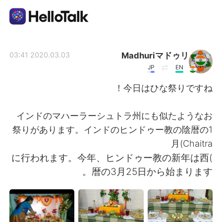
تطبيق تبادل اللغة
Madhuriマドゥリ
2020.03.03 03:41
JP
EN
AI Grammar Checker
今日はひな祭りですね！
العربية
インドのマハーラーシュトラ州にも似たようなお
祭りがあります。インドのヒンドゥー教の陰暦の1
月(Chaitra
English
简体中文
)に行われます。今年、ヒンドゥー教の新年は西
暦の3月25日から始まります。
繁體中文
Español
Français
Deutsch