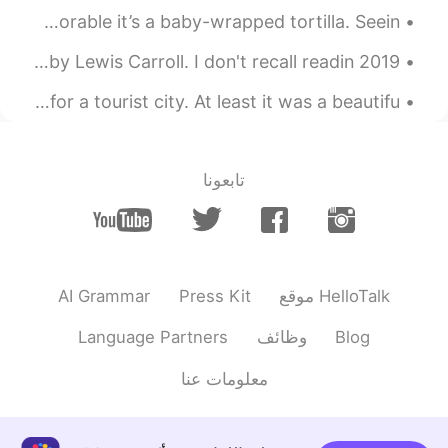
2020.03.03 04:06
Mami
I saw someone on HelloTalk share this image. It’s so adorable it’s a baby-wrapped tortilla. Seein...
EN
JP
2019 Book Reviews. #1 Alice's Adventures in Wonderland by Lewis Carroll. I don't recall readin...
知らなかった！勉強になります✨✨
There was no one out on my walk home. 😳 Very weird for a tourist city. At least it was a beautifu...
2020.03.03 03:49
莉子
EN
JP
はーい🖐🏼
@Madhuriマドゥリ
تابعونا
2020.03.03 03:48
Madhuriマドゥリ
JP
EN
ありがとう。彼女に伝えます。😄
@莉子
AI Grammar
Press Kit
موقع HelloTalk
2020.03.03 03:47
莉子
EN
JP
Language Partners
وظائف
Blog
お！ そうなのね、でも
@Madhuriマドゥリ
معلومات عنا
綺麗よ！
2020.03.03 03:46
Madhuriマドゥリ