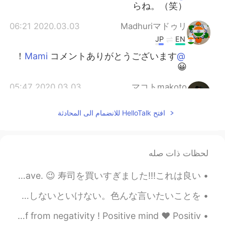
らね。（笑）
2020.03.03 06:21
Madhuriマドゥリ
JP
EN
コメントありがとうございます！
@Mami
😀
2020.03.03 05:47
マコトmakoto
EN
JP
افتح HelloTalk للانضمام الى المحادثة
女のコの行事ですか? 日本は、そうなんで
す🌟 48歳、知らない事が多くても、何故か
楽しいです。✨ありがとう✨
لحظات ذات صله
2020.03.03 05:20
AKI
EN
JP
I bought too much sushi again!!!! 🍣 🍣 🍣 🍣 🍣 🍣 It’s a good problem to have. 😉 寿司を買いすぎました!!!これは良い...
知りませんでした🥰 ラドゥもある笑！？い
今日やっと友達に会えた!(顔とか、名前なしで) 一緒に平等院に行って色んなことについて話した。本当に話しやすかったから嬉しい。気がついたけど私の日本語を練習しないといけない。色んな言いたいことを...
いなぁ全部食べてみたいです🥰 Have a
nice day‼︎🌸
Beautiful things happen , when you distance yourself from negativity ! Positive mind ❤️ Positiv...