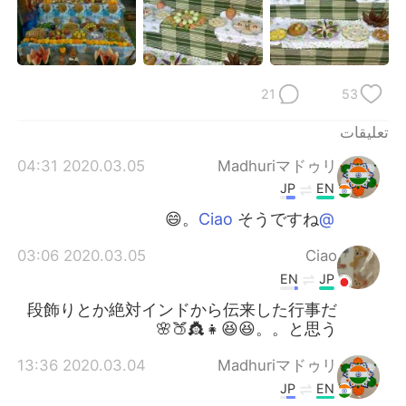
日本語
한국어
Русский
ไทย
21
53
Indonesia
Italiano
تعليقات
Türkçe
Tiếng Việt
2020.03.05 04:31
Madhuriマドゥリ
Português
JP
EN
そうですね。😄
@Ciao
2020.03.05 03:06
Ciao
EN
JP
段飾りとか絶対インドから伝来した行事だ
と思う。。😆😆👧👸🍑🌸
2020.03.04 13:36
Madhuriマドゥリ
JP
EN