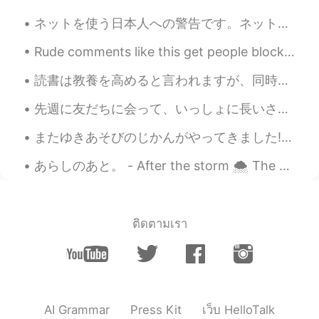
ネットを使う日本人への警告です。ネット上の詐欺師は最近激しく日本人を狙ってるらしいですからみんな、特に老人やパソコンが苦手な人、気をつけてください。日本人を詐欺するためだけにに日本語を勉強する人...
Rude comments like this get people blocked 🙅‍♀️ ~ this app is to help one another learn a new lan...
読書は教養を高めると言われますが、同時に小説は危険物じゃないでしょうか？小説が好きな人間は、決して小説にならない現実に不満を感じるようになるということは、昔から指摘されています。「ドン・キホーテ...
先週に友だちに会って、いっしょに長いさんぽをしました。Thames 川とRichmondこうえんに行きました。 天気はよかったです。 15キロをあるきました。 さんぽのあとでパブに行きました😄...
またゆきあそびのじかんがやってきました! - Time to play in the snow again! 😎❄ My first ski outing of the season was ...
あらしのあと。 - After the storm 🌨 The storm arrived on Sunday as predicted and temperatures plummeted....
ติดตามเรา
AI Grammar
Press Kit
เว็บ HelloTalk