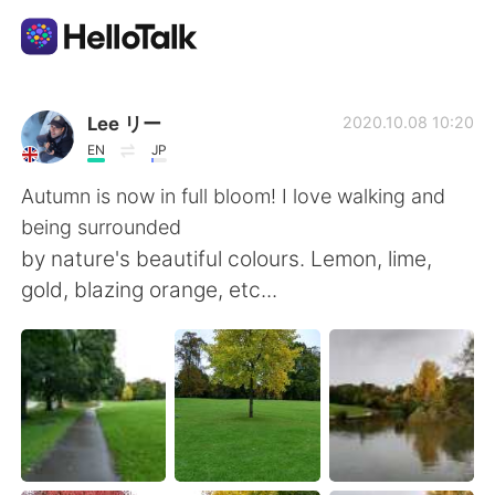
แอปแลกเปลี่ยนทางภาษา
Lee リー
2020.10.08 10:20
EN
JP
AI Grammar Checker
Autumn is now in full bloom! I love walking and
being surrounded
ไทย
by nature's beautiful colours. Lemon, lime,
gold, blazing orange, etc...
English
简体中文
繁體中文
Español
العربية
Français