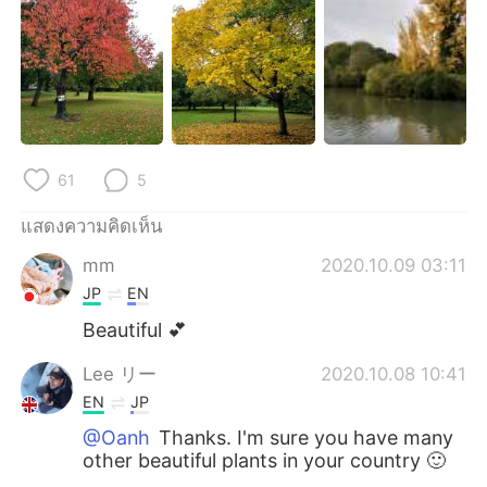
Deutsch
日本語
한국어
Русский
Indonesia
Italiano
Türkçe
Tiếng Việt
61
5
Português
แสดงความคิดเห็น
mm
2020.10.09 03:11
JP
EN
Beautiful 💕
Lee リー
2020.10.08 10:41
EN
JP
@Oanh
Thanks. I'm sure you have many
other beautiful plants in your country 🙂