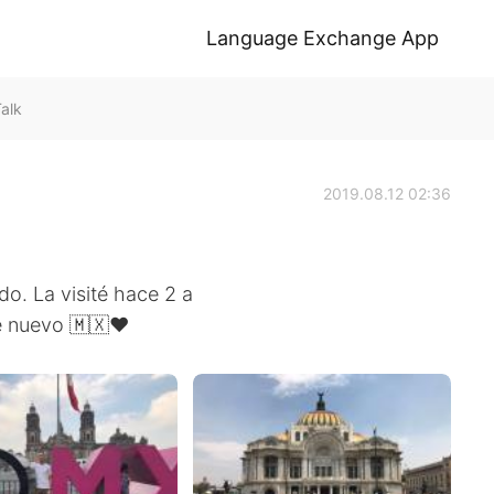
Language Exchange App
alk
2019.08.12 02:36
o. La visité hace 2 a
e nuevo 🇲🇽❤️