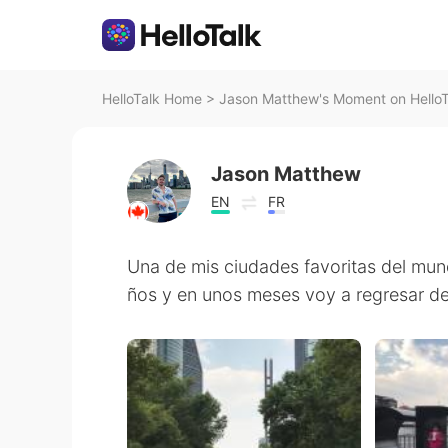
HelloTalk Home
>
Jason Matthew's Moment on HelloT
Jason Matthew
EN
FR
Una de mis ciudades favoritas del mund
ños y en unos meses voy a regresar d