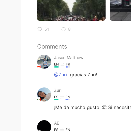
51
8
Comments
Jason Matthew
EN
FR
@Zuri
gracias Zuri!
Zuri
ES
EN
¡Me da mucho gusto! 👏 Si necesi
AE
ES
EN