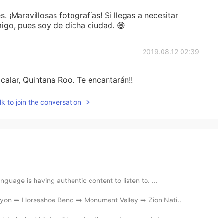
s. ¡Maravillosas fotografías! Si llegas a necesitar
igo, pues soy de dicha ciudad. 😄
2019.08.12 02:39
calar, Quintana Roo. Te encantarán!!
k to join the conversation
nguage is having authentic content to listen to. ...
on ➡️ Horseshoe Bend ➡️ Monument Valley ➡️ Zion Nati...