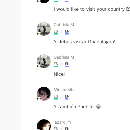
I would like to visit your country 
Gabriela M
ES
EN
Y debes visitar Guadalajara!
Gabriela M
ES
EN
Nice!
Miriam Mtz
ES
EN
Y también Puebla!! 😁
lázaro jm
ES
EN