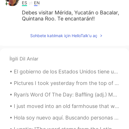
ES
EN
Debes visitar Mérida, Yucatán o Bacalar,
Quintana Roo. Te encantarán!!
Sohbete katılmak için HelloTalk'u aç
İlgili Dil Anlar
El gobierno de los Estados Unidos tiene una historia muy mala en muchas partes de América Latina ...
Pictures I took yesterday from the top of a building in downtown Mexico City. In the photos you c...
Ryan’s Word Of The Day: Baffling (adj.) Meaning: Surprising/Shocking/Confusing Example (1): “T...
I just moved into an old farmhouse that was built in the 1700s. I was home alone and filming an E...
Hola soy nuevo aquí. Buscando personas que me ayuden con nivel básico de español para mejorar(: t...