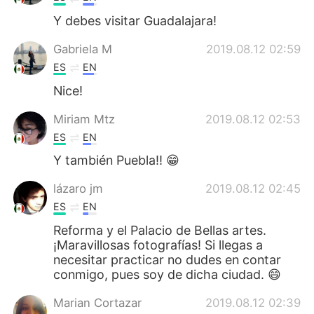
Y debes visitar Guadalajara!
Gabriela M
2019.08.12 02:59
ES
EN
Nice!
Miriam Mtz
2019.08.12 02:53
ES
EN
Y también Puebla!! 😁
lázaro jm
2019.08.12 02:45
ES
EN
Reforma y el Palacio de Bellas artes.
¡Maravillosas fotografías! Si llegas a
necesitar practicar no dudes en contar
conmigo, pues soy de dicha ciudad. 😄
Marian Cortazar
2019.08.12 02:39