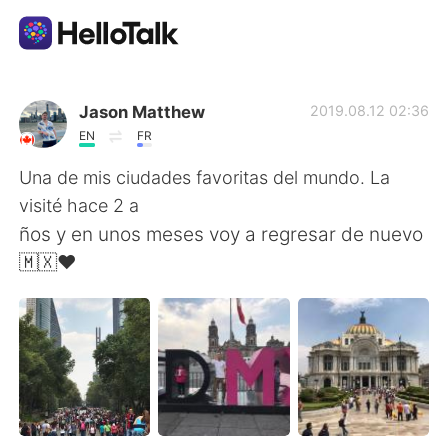
Dil Değişimi Uygulaması
Jason Matthew
2019.08.12 02:36
EN
FR
AI Grammar Checker
Una de mis ciudades favoritas del mundo. La
visité hace 2 a
Türkçe
ños y en unos meses voy a regresar de nuevo
🇲🇽❤️
English
简体中文
繁體中文
Español
العربية
Français