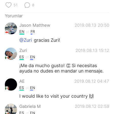
Deutsch
日本語
51
8
한국어
Русский
Yorumlar
Jason Matthew
2019.08.13 20:50
ไทย
Indonesia
EN
FR
Italiano
Tiếng Việt
@Zuri
gracias Zuri!
Zuri
2019.08.13 15:12
Português
ES
EN
¡Me da mucho gusto! 👏 Si necesitas
ayuda no dudes en mandar un mensaje.
AE
2019.08.12 04:47
ES
EN
I would like to visit your country 🙌
Gabriela M
2019.08.12 02:59
ES
EN