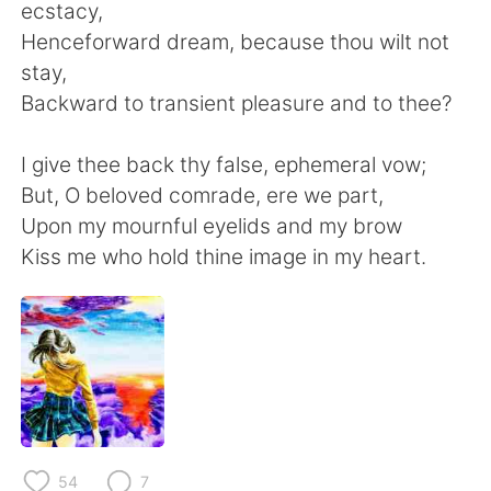
日本語
한국어
ecstacy,
Henceforward dream, because thou wilt not
Русский
ไทย
stay,
Backward to transient pleasure and to thee?
Indonesia
Italiano
I give thee back thy false, ephemeral vow;
Türkçe
Tiếng Việt
But, O beloved comrade, ere we part,
Upon my mournful eyelids and my brow
Português
Kiss me who hold thine image in my heart.
54
7