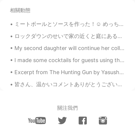
相關動態
ミートボールとソースを作った！☺️ めっちゃ美味しい！本当に俺が作ったの？レストランの味がする！🥰 日本は昼ごはんの時だね？😅 いつか、電話したいな！ビデオチャットもしてみたいけど。🤔 皆...
ロックダウンのせいで家の近くと庭にあるお花しか見られません。だから来年の春のお花はきっと綺麗だと思います。 ロックダウンで生活のリズムが逆さまになってしまいましたが、何よりも人を助けることにな...
My second daughter will continue her college education online for the remaining spring semester f...
I made some cocktails for guests using the host’s supplies, snag karaoke, and enjoyed talking and...
Excerpt from The Hunting Gun by Yasushi Inoue. And when you die... not one person on this plane...
皆さん、温かいコメントありがとうございます。いろいろ嫌な事があっても、元気に出さないといけないですね。💕昨日から1ヵ月家で仕事をすることに決めました。自分の時間をきちんと管理したいです。ビジネス...
關注我們