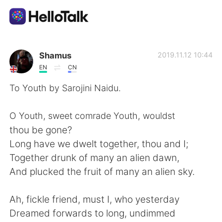
語言交換應用
Shamus
2019.11.12 10:44
EN
CN
AI Grammar Checker
To Youth by Sarojini Naidu.
繁體中文
O Youth, sweet comrade Youth, wouldst
thou be gone?
Long have we dwelt together, thou and I;
English
简体中文
Together drunk of many an alien dawn,
And plucked the fruit of many an alien sky.
Español
العربية
Ah, fickle friend, must I, who yesterday
Français
Deutsch
Dreamed forwards to long, undimmed