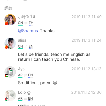
評論
小叶ใบไม้
2019.11.13 11:49
CN
TH
@Shamus
Thanks
alisa
2019.11.13 11:24
CN
EN
Let's be friends. teach me English as
return I can teach you Chinese.
Aya
2019.11.12 13:13
AR
EN
So difficult poem 😔
Lolo ꨄ
2019.11.12 12:36
AR
EN