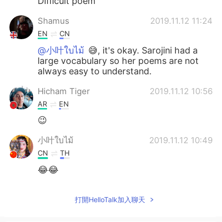
Difficult poem
Shamus
2019.11.12 11:24
EN
CN
@小叶ใบไม้
😅, it's okay. Sarojini had a
large vocabulary so her poems are not
always easy to understand.
Hicham Tiger
2019.11.12 10:56
AR
EN
😉
小叶ใบไม้
2019.11.12 10:49
CN
TH
😂😂
打開HelloTalk加入聊天