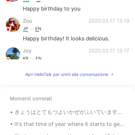
Happy birthday to you
Zou
2020.03.17 13:19
JP
EN
Happy birthday! It looks delicious.
Joy
2020.03.17 13:17
KR
EN
Look so amazing!
Apri HelloTalk per unirti alla conversazione
ღJudy
2020.03.17 13:15
CN
EN
生日快乐！
Momenti correlati
Thornton
2020.03.17 13:12
きょうはとてもつよいかぜがふいています。- Very strong wind is blowing today. I took an evening walk in my neighborho...
CN
EN
It's that time of year where it starts to get really hot. So I want to share a cool story with yo...
Happy belated birthday.