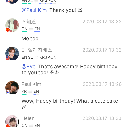
EN
SL
KR
JP
CN
@Paul Kim
Thank you! 😄
不知道
2020.03.17 13:32
CN
EN
Me too
Eli 엘리자베스
2020.03.17 13:32
EN
SL
KR
JP
CN
@Bye
That's awesome! Happy birthday
to you too! 🎉🎉
Paul Kim
2020.03.17 13:26
KR
EN
Wow, Happy birthday! What a cute cake
🎉
Helen
2020.03.17 13:23
CN
EN