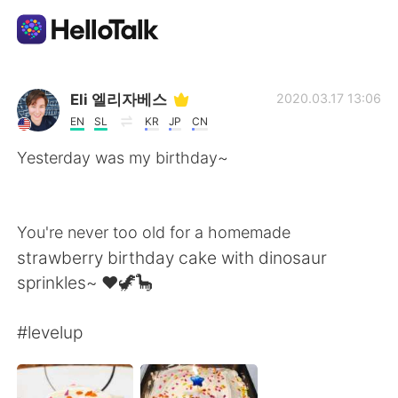
App di scambio linguistico
Eli 엘리자베스
2020.03.17 13:06
EN
SL
KR
JP
CN
AI Grammar Checker
Yesterday was my birthday~
Italiano
You're never too old for a homemade
strawberry birthday cake with dinosaur
English
简体中文
sprinkles~ ❤🦖🦕
繁體中文
Español
#levelup
العربية
Français