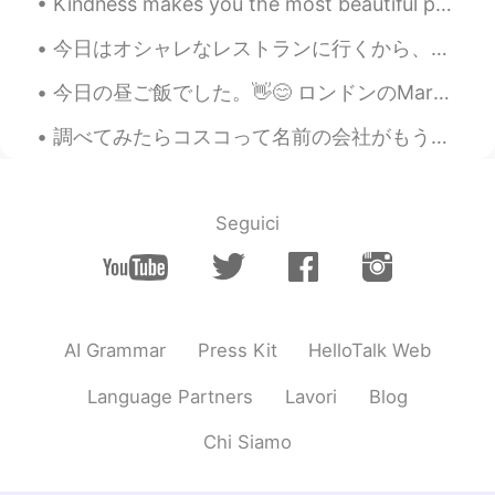
Kindness makes you the most beautiful person in the world , no matter what you look like . More ...
Bye
2020.03.17 13:11
今日はオシャレなレストランに行くから、ちゃんとメイクしたのに、天気が暑すぎて、数分歩いてもすぐ汗まみれになってしまった… 特にマスクをしないといけないから、もっと汗をかいたね… 料理は美味しかっ...
KR
EN
Hey happy birthday! 🎊 we have similar
今日の昼ご飯でした。👋😊 ロンドンのMarugame Udonです。このレストランはとても新しいです。日本で行ったことがあります。😄👌 このうどんはかけでした。美味しかったです。 天ぷらは鶏肉と...
dates!😊
調べてみたらコスコって名前の会社がもう日本に存在していて、名前が使えなかったからコストコになったらしいですね🤔 コスコは私にとって子供の頃から、数分で行けるくらいの距離にある試食の多いスーパーで...
until you
2020.03.17 13:10
CN
EN
Happy birthday to you!
Seguici
Grace
2020.03.17 13:10
CN
EN
生日快乐
AI Grammar
Press Kit
HelloTalk Web
OurPanda
2020.03.17 13:09
Language Partners
Lavori
Blog
CN
EN
I wish you the happiest happiest birthday
Chi Siamo
ever😄