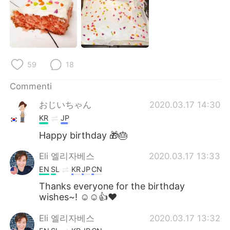
Deutsch
日本語
한국어
Русский
ไทย
Indonesia
59
18
Türkçe
Tiếng Việt
Commenti
おじいちゃん
2020.03.17 14:30
Português
KR
JP
Happy birthday 🎁🎂
Eli 엘리자베스
2020.03.17 13:33
EN
SL
KR
JP
CN
Thanks everyone for the birthday
wishes~! ☺☺👍❤
Eli 엘리자베스
2020.03.17 13:32