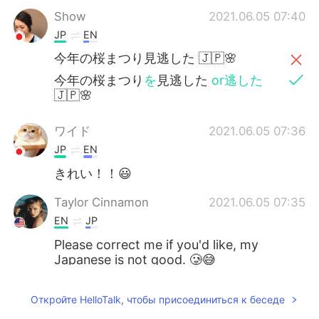
Show
2021.06.05 07:40
JP
EN
今年の桜まつり見逃した 🇯🇵🌸
今年の桜まつり
を
見逃した
or逃した
🇯🇵🌸
ワイド
2021.06.05 07:36
JP
EN
きれい！！😃
Taylor Cinnamon
2021.06.05 07:35
EN
JP
Please correct me if you'd like, my
Japanese is not good. 🥲😅
Откройте HelloTalk, чтобы присоединиться к беседе