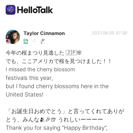
Приложение для Языкового Обмена
Taylor Cinnamon
2021.06.05 07:30
EN
JP
AI Grammar Checker
今年の桜まつり見逃した 🇯🇵🌸
でも、ここアメリカで桜を見つけました！！
Русский
I missed the cherry blossom
festivals this year,
but I found cherry blossoms here in the
English
简体中文
United States!
繁體中文
Español
「お誕生日おめでとう」と言ってくれてありが
とう、みんな🫂🎉🍺 うれしいーーーー
العربية
Français
Thank you for saying "Happy Birthday",