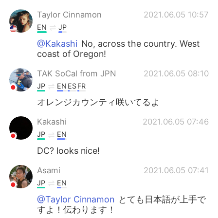
Taylor Cinnamon
2021.06.05 10:57
EN
JP
@Kakashi
No, across the country. West
coast of Oregon!
TAK SoCal from JPN
2021.06.05 08:10
JP
EN
ES
FR
オレンジカウンティ咲いてるよ
Kakashi
2021.06.05 07:46
JP
EN
DC? looks nice!
Asami
2021.06.05 07:41
JP
EN
@Taylor Cinnamon
とても日本語が上手で
すよ！伝わります！