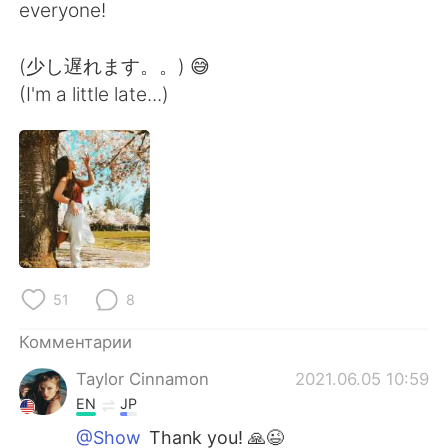
Deutsch
日本語
everyone!
한국어
ไทย
(少し遅れます。。) 😅
(I'm a little late...)
Indonesia
Italiano
Türkçe
Tiếng Việt
Português
51
8
Комментарии
Taylor Cinnamon
2021.06.05 10:59
EN
JP
@Show
Thank you! 🙏😉