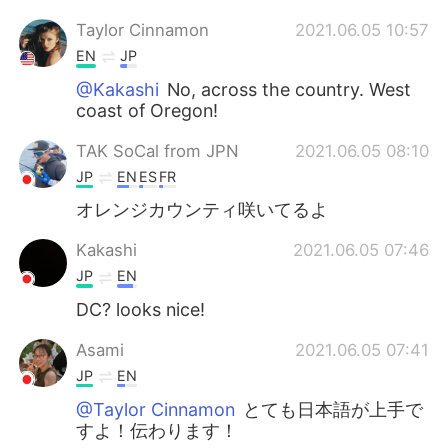
Taylor Cinnamon
2021.06.05 10:57
EN
JP
@Kakashi
No, across the country. West
coast of Oregon!
TAK SoCal from JPN
2021.06.05 08:10
JP
EN
ES
FR
オレンジカウンティ咲いてるよ
Kakashi
2021.06.05 07:46
JP
EN
DC? looks nice!
Asami
2021.06.05 07:41
JP
EN
@Taylor Cinnamon
とても日本語が上手で
すよ！伝わります！