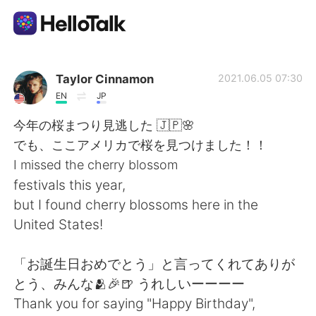
語学交換アプリ
Taylor Cinnamon
2021.06.05 07:30
EN
JP
AI Grammar Checker
今年の桜まつり見逃した 🇯🇵🌸
でも、ここアメリカで桜を見つけました！！
日本語
I missed the cherry blossom
festivals this year,
but I found cherry blossoms here in the
English
简体中文
United States!
繁體中文
Español
「お誕生日おめでとう」と言ってくれてありが
とう、みんな🫂🎉🍺 うれしいーーーー
العربية
Français
Thank you for saying "Happy Birthday",