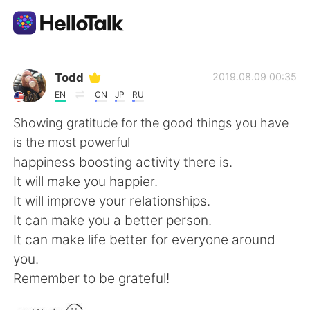
แอปแลกเปลี่ยนทางภาษา
Todd
2019.08.09 00:35
EN
CN
JP
RU
AI Grammar Checker
Showing gratitude for the good things you have
is the most powerful
ไทย
happiness boosting activity there is.
It will make you happier.
It will improve your relationships.
English
简体中文
It can make you a better person.
It can make life better for everyone around
繁體中文
Español
you.
Remember to be grateful!
العربية
Français