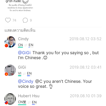
Deutsch
日本語
한국어
Русский
74
9
Indonesia
Italiano
แสดงความคิดเห็น
Türkçe
Tiếng Việt
Cindy
2019.08.12 03:52
CN
EN
Português
@GiGi
Thank you for you saying so , but
I’m Chinese .😊
GiGi
2019.08.12 03:41
VI
EN
@Cindy
@C you aren't Chinese. Your
voice so great. 👌
Hubert Hsu
2019.08.10 01:39
CN繁
EN