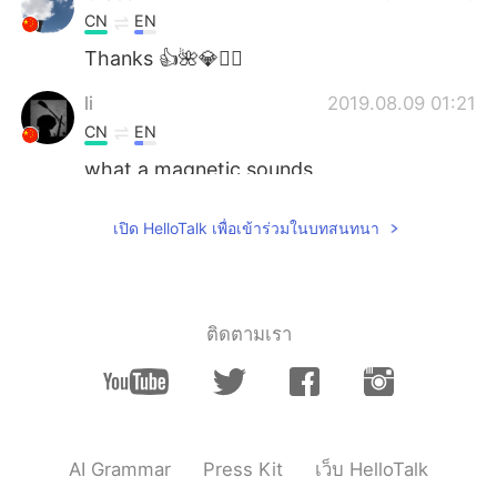
CN
EN
Thanks 👍🌺💎🧚‍♀️
li
2019.08.09 01:21
CN
EN
what a magnetic sounds
helen
2019.08.09 01:17
เปิด HelloTalk เพื่อเข้าร่วมในบทสนทนา
VI
EN
Thanks for sharing ❤
ติดตามเรา
AI Grammar
Press Kit
เว็บ HelloTalk