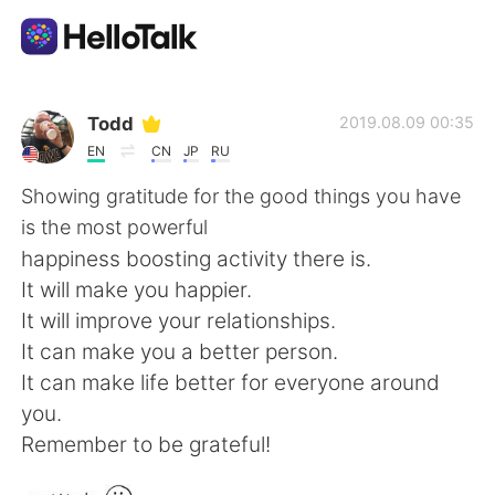
Приложение для Языкового Обмена
Todd
2019.08.09 00:35
EN
CN
JP
RU
AI Grammar Checker
Showing gratitude for the good things you have
is the most powerful
Русский
happiness boosting activity there is.
It will make you happier.
It will improve your relationships.
English
简体中文
It can make you a better person.
It can make life better for everyone around
繁體中文
Español
you.
Remember to be grateful!
العربية
Français