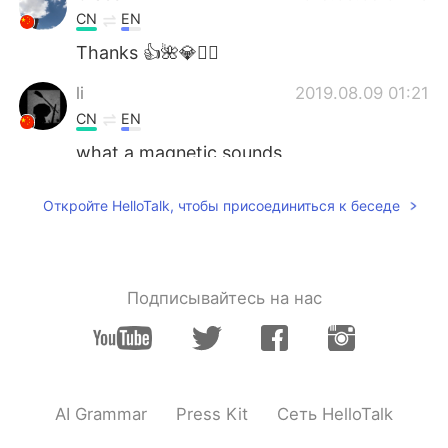
CN
EN
Thanks 👍🌺💎🧚‍♀️
li
2019.08.09 01:21
CN
EN
what a magnetic sounds
helen
2019.08.09 01:17
Откройте HelloTalk, чтобы присоединиться к беседе
VI
EN
Thanks for sharing ❤
Подписывайтесь на нас
AI Grammar
Press Kit
Сеть HelloTalk