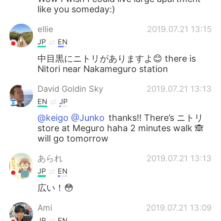
like you someday:)
ellie
2019.07.21 13:15
JP
EN
中目黒にニトリがありますよ😊 there is
Nitori near Nakameguro station
David Goldin Sky
2019.07.21 13:13
EN
JP
@keigo @Junko
thanks!! There’s ニトリ
store at Meguro haha 2 minutes walk 🙈
will go tomorrow
あられ
2019.07.21 13:13
JP
EN
広い！😳
Ami
2019.07.21 13:09
JP
EN