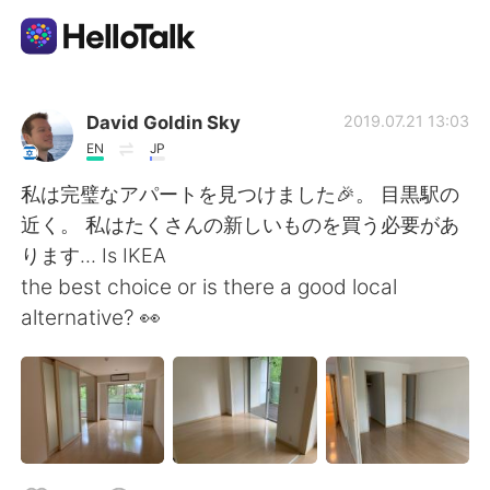
แอปแลกเปลี่ยนทางภาษา
David Goldin Sky
2019.07.21 13:03
EN
JP
AI Grammar Checker
私は完璧なアパートを見つけました🎉。 目黒駅の
近く。 私はたくさんの新しいものを買う必要があ
ไทย
ります... Is IKEA
the best choice or is there a good local
alternative? 👀
English
简体中文
繁體中文
Español
العربية
Français