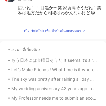
広いね！！ 目黒か〜笑 家賃高そうだね！笑
私は地方だから相場はわかんないけど😂
Junko
2019.07.21 13:06
JP
EN
เปิด HelloTalk เพื่อเข้าร่วมในบทสนทนา
私もニトリをおすすめします！
Shiho
2019.07.21 13:04
ช่วงเวลาที่เกี่ยวข้อง
JP
KR
looks so nice room
もう日本には金曜日そうだ It seems it’s already Friday in Japan 良い週末の始まりになりますように Hope you have a good start t...
keigo
2019.07.21 13:04
Let’s Make Friends ! What time is it where you are ? Here Its 8:50pm And What are you doing ri...
JP
EN
The sky was pretty after raining all day 🌧😂 Mochi is a natural model too 🤣 Have a great weekend 😎
おー！良さそうな部屋！ 家具を買うならニ
トリなんかもいいですよ〜
My wedding anniversary 43 years ago in 1978 my husband and I were married in a Church in Bahrain...
Ayu
2019.07.21 13:03
My Professor needs me to submit an economics assignment of not less than 1000 words, but I……… Any...
JP
TH