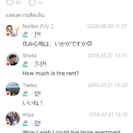
Deutsch
日本語
95
12
แสดงความคิดเห็น
한국어
Русский
Noriko のりこ
2020.06.30 11:27
Indonesia
Italiano
JP
EN
住み心地は、いかがですか😊
Türkçe
Tiếng Việt
Shota
2019.07.27 13:13
Português
JP
TL
EN
How much is the rent?
Taeko
2019.07.21 13:20
JP
EN
いいね！
miya
2019.07.21 13:15
JP
EN
Wow I wish I could live large apartment