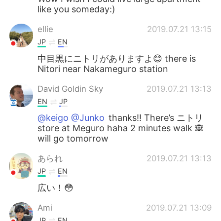
like you someday:)
ellie
2019.07.21 13:15
JP
EN
中目黒にニトリがありますよ😊 there is
Nitori near Nakameguro station
David Goldin Sky
2019.07.21 13:13
EN
JP
@keigo @Junko
thanks!! There’s ニトリ
store at Meguro haha 2 minutes walk 🙈
will go tomorrow
あられ
2019.07.21 13:13
JP
EN
広い！😳
Ami
2019.07.21 13:09
JP
EN