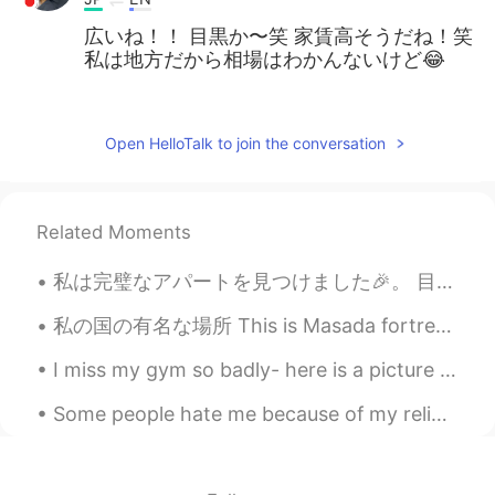
広いね！！ 目黒か〜笑 家賃高そうだね！笑
私は地方だから相場はわかんないけど😂
Junko
2019.07.21 13:06
JP
EN
Open HelloTalk to join the conversation
私もニトリをおすすめします！
Shiho
2019.07.21 13:04
Related Moments
JP
KR
looks so nice room
私は完璧なアパートを見つけました🎉。 目黒駅の近く。 私はたくさんの新しいものを買う必要があります... Is IKEA the best choice or is there a good l...
keigo
2019.07.21 13:04
私の国の有名な場所 This is Masada fortress in the Judean Desert. 🇮🇱 This historical site is one of Israel...
JP
EN
I miss my gym so badly- here is a picture from good times when I was able to go to the gym. What...
おー！良さそうな部屋！ 家具を買うならニ
トリなんかもいいですよ〜
Some people hate me because of my religion and the country that I come from... I think it’s rude ...
Ayu
2019.07.21 13:03
JP
TH