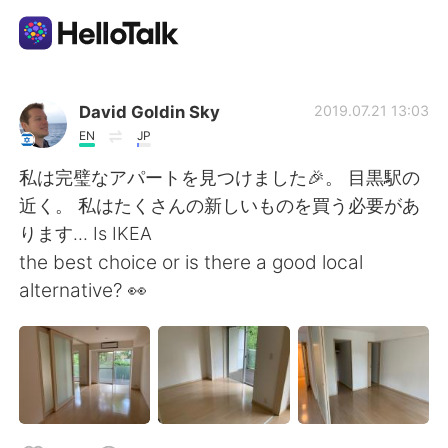
Language Exchange App
David Goldin Sky
2019.07.21 13:03
EN
JP
AI Grammar Checker
私は完璧なアパートを見つけました🎉。 目黒駅の
近く。 私はたくさんの新しいものを買う必要があ
English
ります... Is IKEA
the best choice or is there a good local
alternative? 👀
简体中文
繁體中文
Español
العربية
Français
Deutsch