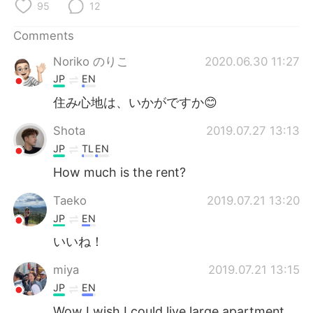
日本語
한국어
95
12
Comments
Русский
ไทย
Noriko のりこ
2020.06.30 11:27
Indonesia
Italiano
JP
EN
住み心地は、いかがですか😊
Türkçe
Tiếng Việt
Shota
2019.07.27 13:13
Português
JP
TL
EN
How much is the rent?
Taeko
2019.07.21 13:20
JP
EN
いいね！
miya
2019.07.21 13:15
JP
EN
Wow I wish I could live large apartment