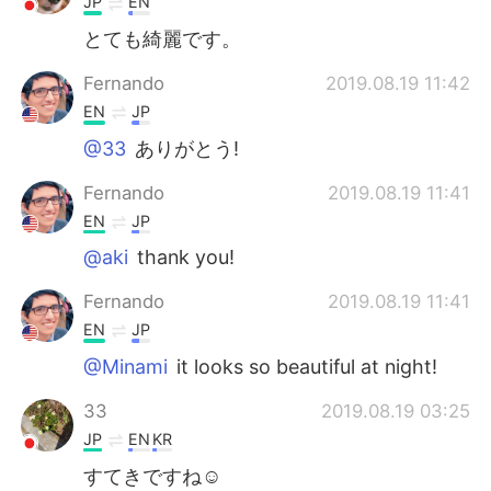
JP
EN
とても綺麗です。
Fernando
2019.08.19 11:42
EN
JP
@33
ありがとう!
Fernando
2019.08.19 11:41
EN
JP
@aki
thank you!
Fernando
2019.08.19 11:41
EN
JP
@Minami
it looks so beautiful at night!
33
2019.08.19 03:25
JP
EN
KR
すてきですね☺