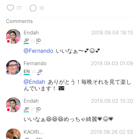
日本語
한국어
77
10
Русский
ไทย
Comments
Endah
2019.09.04 18:15
Indonesia
Italiano
JP
ID
Türkçe
Tiếng Việt
@Fernando
いいなぁ〜💕😆💕
Fernando
2019.09.03 01:09
Português
EN
JP
@Endah
ありがとう！毎晩それを見て楽し
んでいます！ 🌃
Endah
2019.09.02 15:20
JP
ID
いいなぁ😆😆😆めっちゃ綺麗💗😆💗
KAORI...
2019.08.26 02:55