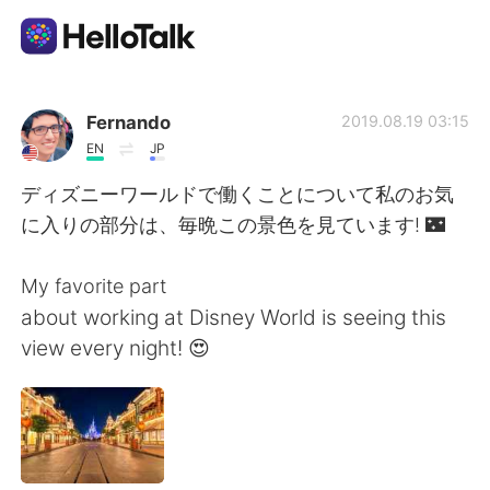
Language Exchange App
Fernando
2019.08.19 03:15
EN
JP
AI Grammar Checker
ディズニーワールドで働くことについて私のお気
に入りの部分は、毎晩この景色を見ています! 🌃
English
My favorite part
about working at Disney World is seeing this
简体中文
繁體中文
view every night! 😍
Español
العربية
Français
Deutsch