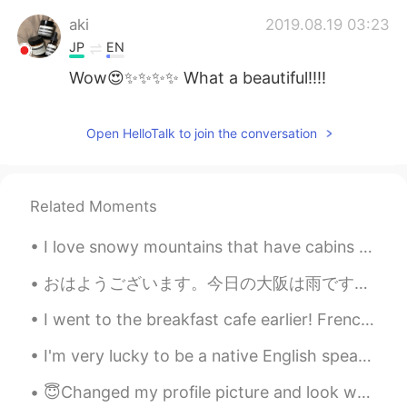
aki
2019.08.19 03:23
JP
EN
Wow😍✨✨✨✨ What a beautiful!!!!
Minami
2019.08.19 03:16
Open HelloTalk to join the conversation
JP
EN
That's greate😍 I'm jealous✨✨
Related Moments
I love snowy mountains that have cabins near them ❤ This is Chalet Les Anges, Zermatt, Switzerland 💙
おはようございます。今日の大阪は雨です。天気予報によると、今週ずっと雨らしいです。もう梅雨時期に入ったんですか？いつもより早いですね。今日のお昼ご飯です。いただきます。今は桃は旬ですか？何処のお...
I went to the breakfast cafe earlier! French toast wins! I got blueberry stuffed French toast! お...
I'm very lucky to be a native English speaker because I get many messages from wonderful, interes...
😇Changed my profile picture and look what happened!😇 🌸I have 2.1 k followers. Wow 😲 💯 more than ...