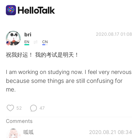
Language Exchange App
bri
2020.08.17 01:08
EN
CN
AI Grammar Checker
祝我好运！ 我的考试是明天！
English
I am working on studying now. I feel very nervous
because some things are still confusing for
me.
简体中文
繁體中文
52
47
Español
العربية
Comments
Français
Deutsch
呱呱
2020.08.21 08:34