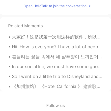
TqN_XlzzHaT
2020.08.18 07:10
Open HelloTalk to join the conversation
CN
EN
加油
Related Moments
落花伊人
2020.08.18 01:42
CN
EN
大家好！这是我第一次用这样的软件，所以我有一点紧张。 我希望可以跟你们多交流！呵呵 如果你们有关于英文的问题，可以来问我啊~ Hello! This is my first time tryi...
我的考试
是
明天！
Hii. How is everyone? I have a lot of people texting me on here so if I don't reply quickly or re...
我的考试
在
明天！
흔들리는 꽃들 속에서 네 샴푸향이 느껴진거야 I really love this song haha #yourshampooscentintheflowers # JangBe...
YikZ
2020.08.17 19:08
In our social life, we must have some good friends. As the saying goes “A friend in need is a fri...
CN
EN
Good luck！
So I went on a little trip to Disneyland and Universal studios on the weekend it was really fun a...
《加州旅馆》 《Hotel California 》 这首歌你们有听过吗？ 这首歌意思是主人公来到了加州旅馆后，发现在那里人们可以尽情吃喝玩乐，但是过了一段时间后，发现这根本就是个地狱！每个人来...
YikZ
2020.08.17 19:08
CN
EN
我的考试是明天！
Follow us
我的考试是
在
明天！