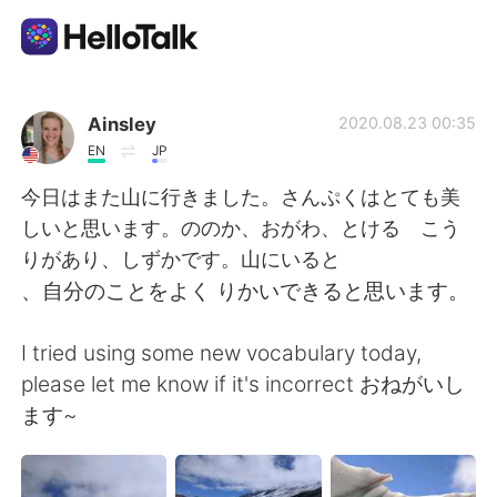
語言交換應用
Ainsley
2020.08.23 00:35
EN
JP
AI Grammar Checker
今日はまた山に行きました。さんぷくはとても美
しいと思います。ののか、おがわ、とける こう
繁體中文
りがあり、しずかです。山にいると
、自分のことをよく りかいできると思います。
English
简体中文
I tried using some new vocabulary today,
please let me know if it's incorrect おねがいし
Español
العربية
ます~
Français
Deutsch