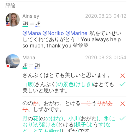
評論
Ainsley
2020.08.23 04:12
EN
JP
@Mana @Noriko @Marine
私をていせい
してくれてありがとう！You always help
so much, thank you 💛💛💛
Mana
2020.08.23 01:54
JP
EN
さんぷくはとても美しいと思います。
山腹(
さんぷく
)の景色(けしき)
はとても
美しいと思います。
のの
か
、おがわ、とける
こ
う
りがあ
り
、しずかです。
野
の
花(
の
のはな)
、
小川(
おがわ
)
、
氷(こ
おり)が溶ける(
とける
)様子(よ
う
す)な
ど
、
とても静か(
しずか
)
です。