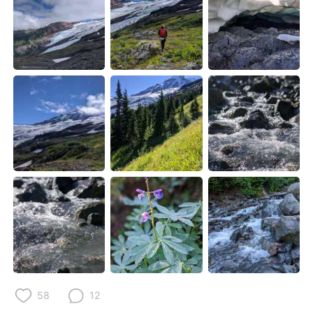
日本語
한국어
Русский
ไทย
Indonesia
Italiano
Türkçe
Tiếng Việt
Português
58
12