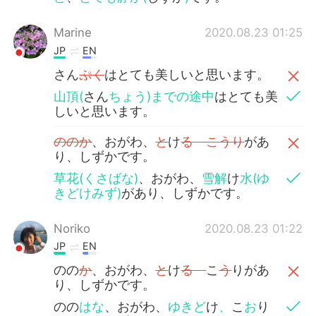
Marine
2020.08.23 01:25
JP
EN
さん
ぷく
はとても美しいと思います。
山頂(
さん
ちょう)までの途中
はとても美
しいと思います。
ののか
、おがわ、
と
け
る こうり
があ
り、しずかです。
草花(くさばな)
、おがわ、
雪解
け
水(ゆ
きどけみず)
があり、しずかです。
Noriko
2020.08.23 01:22
JP
EN
のの
か
、おがわ、
と
け
る
こ
う
りがあ
り、しずかです。
のの
はな
、おがわ、
ゆきど
け
、
こ
お
り