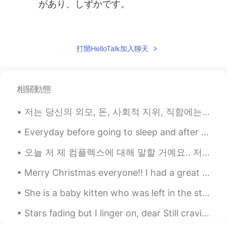
があり、しずかです。
Ainsley
2020.08.23 01:01
EN
JP
打開HelloTalk加入聊天
@Sherry casks
ありがとうございました！
Ainsley
2020.08.23 01:01
相關動態
EN
JP
@Yoko
はい、そうです！ありがとうござ
저는 당신의 외모, 돈, 사회적 지위, 직함에는 감명받지 않아요. 저는 당신이 다른 인간들을 대하는 태도에 감명을 받았어요. I’m not impressed by your...
いました！
Everyday before going to sleep and after waking up, she took her phone and searched for his profi...
Ainsley
2020.08.23 01:00
오늘 저 제 컴플렉스에 대해 말할 거예요.. 저는무슨 언어로 말하든 말을 더듬어요 평생 이렇게 말 더듬을 것 같아서 너무 싫어요... 한국에 갔을 때 한국어로 말할 때마다 너...
EN
JP
@Noriko
こんにちは！私のじしよには、
Merry Christmas everyone!! I had a great day with my family and they really made me feel special ...
「ののか」は「wildflower」をいみです
🤦🏼‍♀️ また、「さんぽこ」は「mountain
She is a baby kitten who was left in the streets to starve and freeze this winter. My roommates ...
side 」をいみします！ Please help 😂😂
Stars fading but I linger on, dear Still craving your kiss I'm longing to linger till dawn, dear ...
Yoko
2020.08.23 00:45