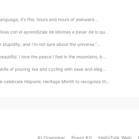
あり、しずかです。
りがあり、しずかです。
 language, it’s this: hours and hours of awkward...
ivas con el aprendizaje de idiomas a pesar de lo qu...
2020.08.23 01:01
 stupidity; and I'm not sure about the universe.”...
ました！
utiful. I love the peace I feel in the mountains, b...
ills of pouring tea and cycling with ease and eleg...
2020.08.23 01:01
 celebrate Hispanic Heritage Month to recognize th...
うございました！
2020.08.23 01:00
ののか」は「wildflower」をいみです 🤦🏼‍♀️ ま
」をいみします！ Please help 😂😂
AI Grammar
Press Kit
HelloTalk Web