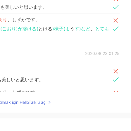
ても美しいと思います。
あり
、しずかです。
(こおり)が溶ける(
とける
)様子(よ
う
す)など
、
とても
2020.08.23 01:25
。
も美しいと思います。
あり、しずかです。
(ゆきどけみず)
があり、しずかです。
ılmak için HelloTalk'u aç
2020.08.23 01:22