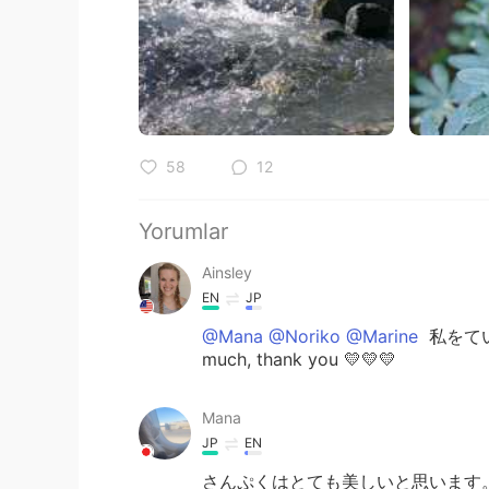
58
12
Yorumlar
Ainsley
EN
JP
@Mana @Noriko @Marine
私をてい
much, thank you 💛💛💛
Mana
JP
EN
さんぷくはとても美しいと思います