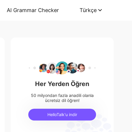
AI Grammar Checker
Türkçe
Her Yerden Öğren
50 milyondan fazla anadili olanla
ücretsiz dil öğren!
HelloTalk'u indir