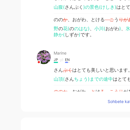
山腹(
さんぷく
)の景色(けしき)
はと
のの
か
、おがわ、とける
こ
う
りが
野
の
花(
の
のはな)
、
小川(
おがわ
)
、
氷
静か(
しずか
)
です。
Marine
JP
EN
さん
ぷく
はとても美しいと思います
山頂(
さん
ちょう)までの途中
はとて
ののか
、おがわ、
と
け
る こうり
が
草花(くさばな)
、おがわ、
雪解
け
水
Sohbete kat
Noriko
JP
EN