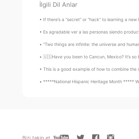
İlgili Dil Anlar
のの
か
、おがわ、
と
け
る
こ
う
りが
のの
はな
、おがわ、
ゆきど
け
、
こ
お
If there’s a “secret” or “hack” to learning a new
Es agradable ver a las personas siendo product
Ainsley
EN
JP
“Two things are infinite: the universe and human
@Sherry casks
ありがとうござい
🇺🇸Have you been to Cancun, Mexico? It’s so bea
This is a good example of how to combine the sk
Ainsley
EN
JP
*****National Hispanic Heritage Month ***** We
@Yoko
はい、そうです！ありがと
Ainsley
EN
JP
@Noriko
こんにちは！私のじしよには、「
た、「さんぽこ」は「mountain side 
Bizi takip et